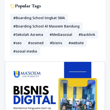
sell
Popular Tags
#Boarding School tingkat SMA
#Boarding School Al Masoem Bandung
#Sekolah Asrama
#Mediasosial
#backlink
#seo
#sosmed
#bisnis
#website
#sosial media