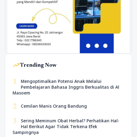
trending_up
Trending Now
1
Mengoptimalkan Potensi Anak Melalui
Pembelajaran Bahasa Inggris Berkualitas di Al
Masoem
2
Cemilan Manis Orang Bandung
3
Sering Meminum Obat Herbal? Perhatikan Hal-
Hal Berikut Agar Tidak Terkena Efek
Sampingnya