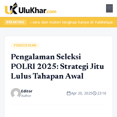
menu
ukan kelas seru dan materi lengkap hanya di YukBelajar.com. Mula
BREAKING
PENDIDIKAN
Pengalaman Seleksi
POLRI 2025: Strategi Jitu
Lulus Tahapan Awal
Editor
calendar_today
schedule
Apr 20, 2025
23:16
Author