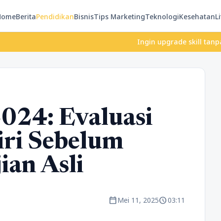
Home
Berita
Pendidikan
Bisnis
Tips Marketing
Teknologi
Kesehatan
Li
Ingin upgrade skill tanpa ribet? T
024: Evaluasi
ri Sebelum
an Asli
calendar_today
schedule
Mei 11, 2025
03:11