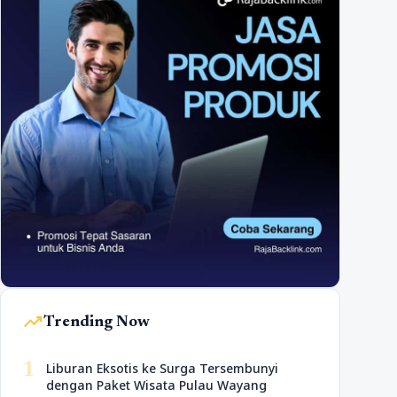
trending_up
Trending Now
1
Liburan Eksotis ke Surga Tersembunyi
dengan Paket Wisata Pulau Wayang