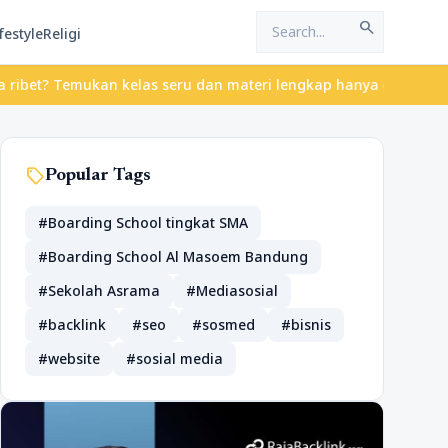
search
festyle
Religi
emukan kelas seru dan materi lengkap hanya di YukBelajar.com. Mu
sell
Popular Tags
#Boarding School tingkat SMA
#Boarding School Al Masoem Bandung
#Sekolah Asrama
#Mediasosial
#backlink
#seo
#sosmed
#bisnis
#website
#sosial media