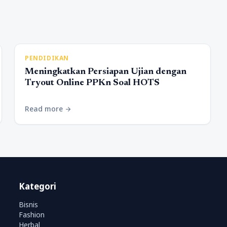
PENDIDIKAN
Meningkatkan Persiapan Ujian dengan
Tryout Online PPKn Soal HOTS
Read more
arrow_forward
Kategori
Bisnis
Fashion
Herbal