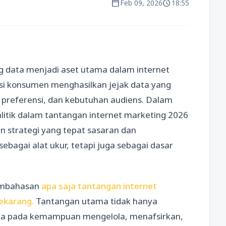
calendar_today
schedule
Feb 09, 2026
18:55
g data menjadi aset utama dalam internet
ksi konsumen menghasilkan jejak data yang
 preferensi, dan kebutuhan audiens. Dalam
litik dalam tantangan internet marketing 2026
n strategi yang tepat sasaran dan
ebagai alat ukur, tetapi juga sebagai dasar
pembahasan
apa saja tantangan internet
ekarang.
Tantangan utama tidak hanya
juga pada kemampuan mengelola, menafsirkan,