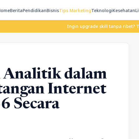
Home
Berita
Pendidikan
Bisnis
Tips Marketing
Teknologi
Kesehatan
Li
Ingin upgrade skill tanpa ribet? Temukan kelas s
 Analitik dalam
angan Internet
6 Secara