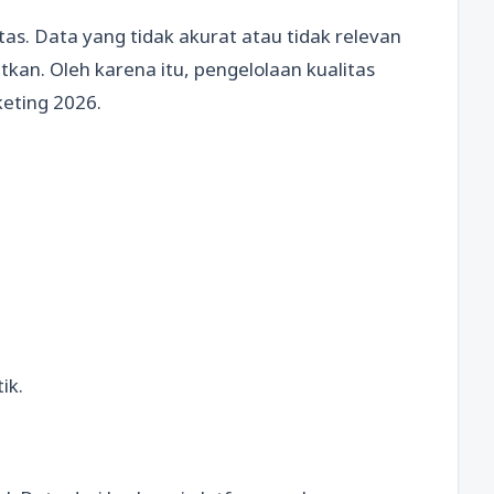
tas. Data yang tidak akurat atau tidak relevan
kan. Oleh karena itu, pengelolaan kualitas
keting 2026.
ik.