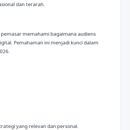
ional dan terarah.
an pemasar memahami bagaimana audiens
igital. Pemahaman ini menjadi kunci dalam
026.
rategi yang relevan dan personal.