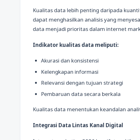
Kualitas data lebih penting daripada kuanti
dapat menghasilkan analisis yang menyesat
data menjadi prioritas dalam internet mar
Indikator kualitas data meliputi:
Akurasi dan konsistensi
Kelengkapan informasi
Relevansi dengan tujuan strategi
Pembaruan data secara berkala
Kualitas data menentukan keandalan analit
Integrasi Data Lintas Kanal Digital