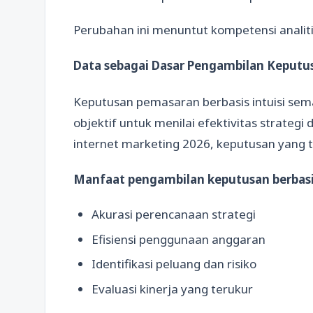
Perubahan ini menuntut kompetensi analiti
Data sebagai Dasar Pengambilan Keputu
Keputusan pemasaran berbasis intuisi sem
objektif untuk menilai efektivitas strateg
internet marketing 2026, keputusan yang t
Manfaat pengambilan keputusan berbasis
Akurasi perencanaan strategi
Efisiensi penggunaan anggaran
Identifikasi peluang dan risiko
Evaluasi kinerja yang terukur