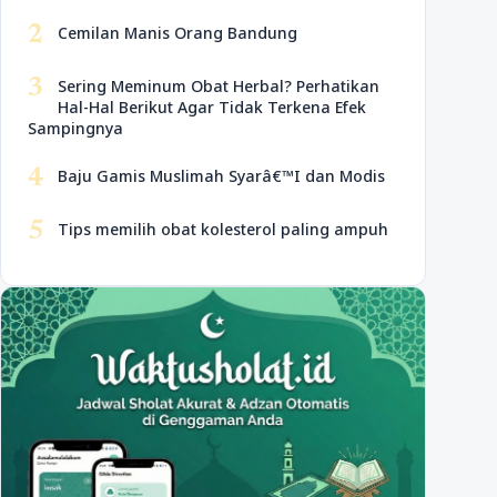
2
Cemilan Manis Orang Bandung
3
Sering Meminum Obat Herbal? Perhatikan
Hal-Hal Berikut Agar Tidak Terkena Efek
Sampingnya
4
Baju Gamis Muslimah Syarâ€™I dan Modis
5
Tips memilih obat kolesterol paling ampuh