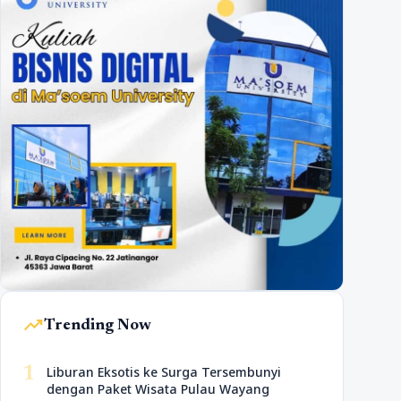
trending_up
Trending Now
1
Liburan Eksotis ke Surga Tersembunyi
dengan Paket Wisata Pulau Wayang