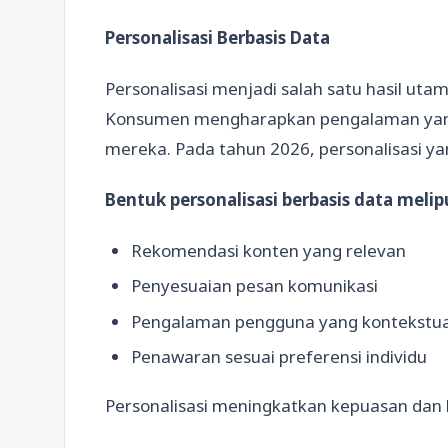
Personalisasi Berbasis Data
Personalisasi menjadi salah satu hasil uta
Konsumen mengharapkan pengalaman yang
mereka. Pada tahun 2026, personalisasi yan
Bentuk personalisasi berbasis data melipu
Rekomendasi konten yang relevan
Penyesuaian pesan komunikasi
Pengalaman pengguna yang kontekstua
Penawaran sesuai preferensi individu
Personalisasi meningkatkan kepuasan dan k