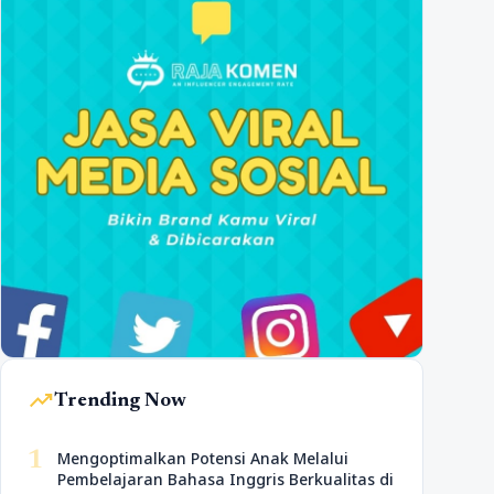
trending_up
Trending Now
1
Mengoptimalkan Potensi Anak Melalui
Pembelajaran Bahasa Inggris Berkualitas di