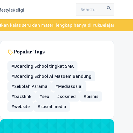
search
festyle
Religi
 dan materi lengkap hanya di YukBelajar.com. Mulai langkah sukse
sell
Popular Tags
#Boarding School tingkat SMA
#Boarding School Al Masoem Bandung
#Sekolah Asrama
#Mediasosial
#backlink
#seo
#sosmed
#bisnis
#website
#sosial media