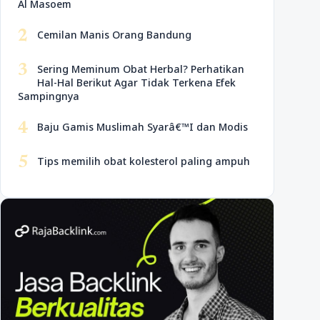
Al Masoem
2
Cemilan Manis Orang Bandung
3
Sering Meminum Obat Herbal? Perhatikan
Hal-Hal Berikut Agar Tidak Terkena Efek
Sampingnya
4
Baju Gamis Muslimah Syarâ€™I dan Modis
5
Tips memilih obat kolesterol paling ampuh