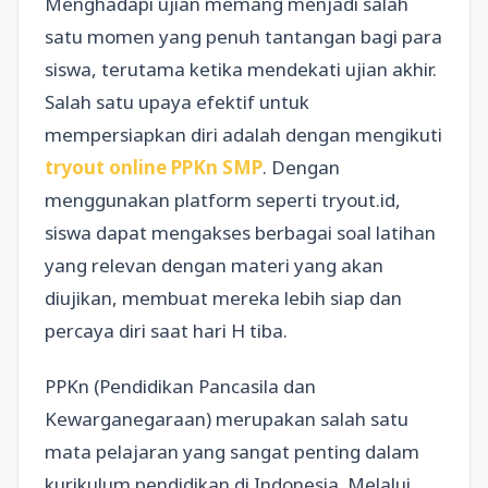
Menghadapi ujian memang menjadi salah
satu momen yang penuh tantangan bagi para
siswa, terutama ketika mendekati ujian akhir.
Salah satu upaya efektif untuk
mempersiapkan diri adalah dengan mengikuti
tryout online PPKn SMP
. Dengan
menggunakan platform seperti tryout.id,
siswa dapat mengakses berbagai soal latihan
yang relevan dengan materi yang akan
diujikan, membuat mereka lebih siap dan
percaya diri saat hari H tiba.
PPKn (Pendidikan Pancasila dan
Kewarganegaraan) merupakan salah satu
mata pelajaran yang sangat penting dalam
kurikulum pendidikan di Indonesia. Melalui