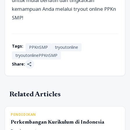
untuk mulai berlatih dan tingkatkan
kemampuan Anda melalui tryout online PPKn
SMP!
Tags:
PPKnSMP
tryoutonline
tryoutonlinePPKnSMP
share
Share:
Related Articles
PENDIDIKAN
Perkembangan Kurikulum di Indonesia