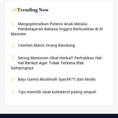
trending_up
Trending Now
1
Mengoptimalkan Potensi Anak Melalui
Pembelajaran Bahasa Inggris Berkualitas di Al
Masoem
2
Cemilan Manis Orang Bandung
3
Sering Meminum Obat Herbal? Perhatikan Hal-
Hal Berikut Agar Tidak Terkena Efek
Sampingnya
4
Baju Gamis Muslimah Syarâ€™I dan Modis
5
Tips memilih obat kolesterol paling ampuh