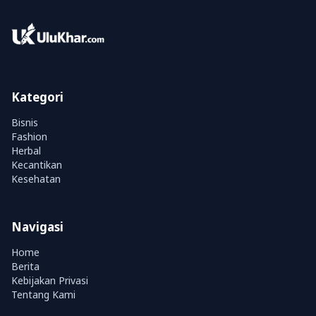
Kategori
Bisnis
Fashion
Herbal
Kecantikan
Kesehatan
Navigasi
Home
Berita
Kebijakan Privasi
Tentang Kami