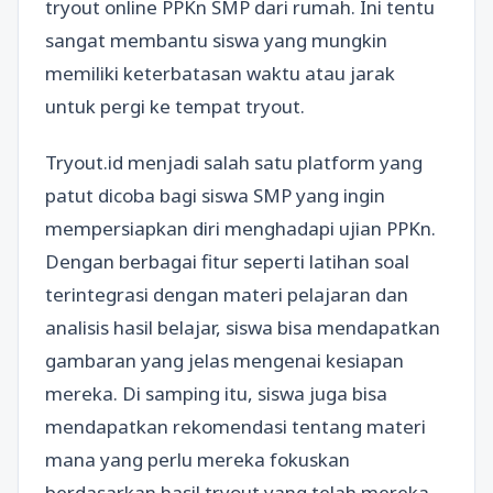
tryout online PPKn SMP dari rumah. Ini tentu
sangat membantu siswa yang mungkin
memiliki keterbatasan waktu atau jarak
untuk pergi ke tempat tryout.
Tryout.id menjadi salah satu platform yang
patut dicoba bagi siswa SMP yang ingin
mempersiapkan diri menghadapi ujian PPKn.
Dengan berbagai fitur seperti latihan soal
terintegrasi dengan materi pelajaran dan
analisis hasil belajar, siswa bisa mendapatkan
gambaran yang jelas mengenai kesiapan
mereka. Di samping itu, siswa juga bisa
mendapatkan rekomendasi tentang materi
mana yang perlu mereka fokuskan
berdasarkan hasil tryout yang telah mereka