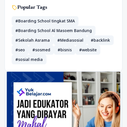
sell
Popular Tags
#Boarding School tingkat SMA
#Boarding School Al Masoem Bandung
#Sekolah Asrama
#Mediasosial
#backlink
#seo
#sosmed
#bisnis
#website
#sosial media