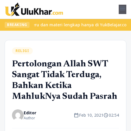
menu
n kelas seru dan materi lengkap hanya di YukBelajar.com. Mulai l
BREAKING
RELIGI
Pertolongan Allah SWT
Sangat Tidak Terduga,
Bahkan Ketika
MahlukNya Sudah Pasrah
Editor
calendar_today
schedule
Feb 10, 2021
02:54
Author