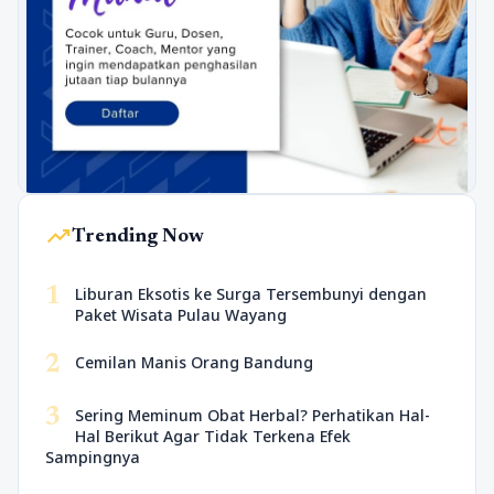
trending_up
Trending Now
1
Liburan Eksotis ke Surga Tersembunyi dengan
Paket Wisata Pulau Wayang
2
Cemilan Manis Orang Bandung
3
Sering Meminum Obat Herbal? Perhatikan Hal-
Hal Berikut Agar Tidak Terkena Efek
Sampingnya