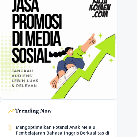
trending_up
Trending Now
1
Mengoptimalkan Potensi Anak Melalui
Pembelajaran Bahasa Inggris Berkualitas di