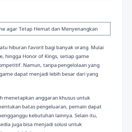
ine agar Tetap Hemat dan Menyenangkan
atu hiburan favorit bagi banyak orang. Mulai
e, hingga Honor of Kings, setiap game
mpetitif. Namun, tanpa pengelolaan yang
game dapat menjadi lebih besar dari yang
lah menetapkan anggaran khusus untuk
nentukan batas pengeluaran, pemain dapat
engganggu kebutuhan lainnya. Selain itu,
ia juga bisa menjadi solusi untuk