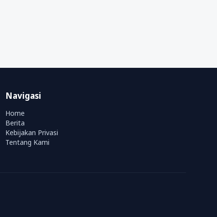
Navigasi
Home
Berita
Kebijakan Privasi
Tentang Kami