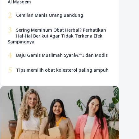
Al Masoem
2
Cemilan Manis Orang Bandung
3
Sering Meminum Obat Herbal? Perhatikan
Hal-Hal Berikut Agar Tidak Terkena Efek
Sampingnya
4
Baju Gamis Muslimah Syarâ€™I dan Modis
5
Tips memilih obat kolesterol paling ampuh