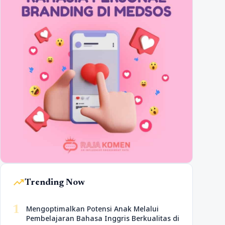
trending_up
Trending Now
1
Mengoptimalkan Potensi Anak Melalui
Pembelajaran Bahasa Inggris Berkualitas di