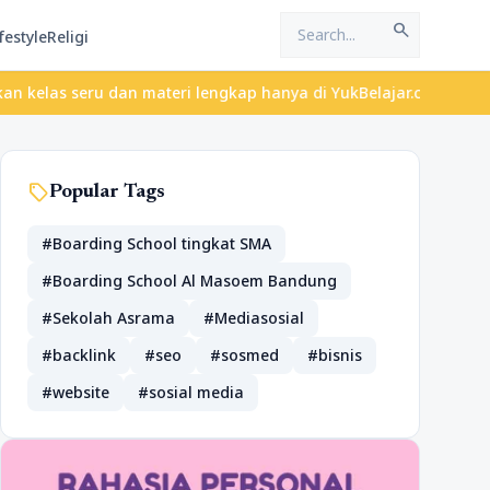
search
festyle
Religi
ru dan materi lengkap hanya di YukBelajar.com. Mulai langkah suk
sell
Popular Tags
#Boarding School tingkat SMA
#Boarding School Al Masoem Bandung
#Sekolah Asrama
#Mediasosial
#backlink
#seo
#sosmed
#bisnis
#website
#sosial media