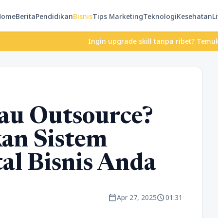
Home
Berita
Pendidikan
Bisnis
Tips Marketing
Teknologi
Kesehatan
Li
Ingin upgrade skill tanpa ribet? Temukan kelas se
tau Outsource?
an Sistem
tal Bisnis Anda
calendar_today
schedule
Apr 27, 2025
01:31