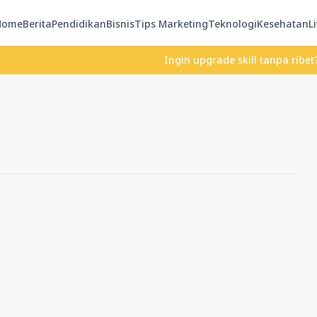
Home
Berita
Pendidikan
Bisnis
Tips Marketing
Teknologi
Kesehatan
Li
Ingin upgrade skill tanpa ribet? Temu