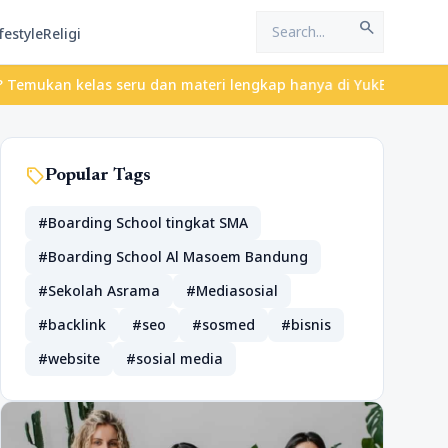
search
festyle
Religi
kan kelas seru dan materi lengkap hanya di YukBelajar.com. Mulai
sell
Popular Tags
#Boarding School tingkat SMA
#Boarding School Al Masoem Bandung
#Sekolah Asrama
#Mediasosial
#backlink
#seo
#sosmed
#bisnis
#website
#sosial media