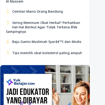
Al Masoem
2
Cemilan Manis Orang Bandung
3
Sering Meminum Obat Herbal? Perhatikan
Hal-Hal Berikut Agar Tidak Terkena Efek
Sampingnya
4
Baju Gamis Muslimah Syarâ€™I dan Modis
5
Tips memilih obat kolesterol paling ampuh