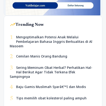
trending_up
Trending Now
1
Mengoptimalkan Potensi Anak Melalui
Pembelajaran Bahasa Inggris Berkualitas di Al
Masoem
2
Cemilan Manis Orang Bandung
3
Sering Meminum Obat Herbal? Perhatikan Hal-
Hal Berikut Agar Tidak Terkena Efek
Sampingnya
4
Baju Gamis Muslimah Syarâ€™I dan Modis
5
Tips memilih obat kolesterol paling ampuh