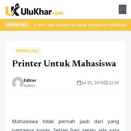
menu
mukan kelas seru dan materi lengkap hanya di YukBelajar.com. Mul
BREAKING
TEKNOLOGI
Printer Untuk Mahasiswa
Editor
calendar_today
schedule
Jul 25, 2018
22:30
Author
Mahasiswa tidak pernah jauh dari yang
namanya tugas. Setiap hari selalu ada saja