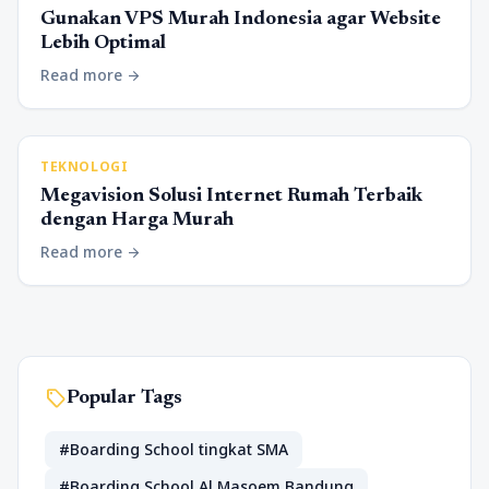
Gunakan VPS Murah Indonesia agar Website
Lebih Optimal
Read more
arrow_forward
TEKNOLOGI
Megavision Solusi Internet Rumah Terbaik
dengan Harga Murah
Read more
arrow_forward
sell
Popular Tags
#Boarding School tingkat SMA
#Boarding School Al Masoem Bandung