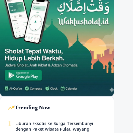
trending_up
Trending Now
1
Liburan Eksotis ke Surga Tersembunyi
dengan Paket Wisata Pulau Wayang