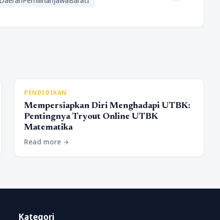
r)DaerahPemilihanJawaBaratI
PENDIDIKAN
Mempersiapkan Diri Menghadapi UTBK:
Pentingnya Tryout Online UTBK
Matematika
Read more
arrow_forward
Kategori