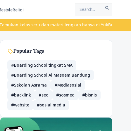
search
festyle
Religi
las seru dan materi lengkap hanya di YukBelajar.com. Mulai langk
sell
Popular Tags
#Boarding School tingkat SMA
#Boarding School Al Masoem Bandung
#Sekolah Asrama
#Mediasosial
#backlink
#seo
#sosmed
#bisnis
#website
#sosial media