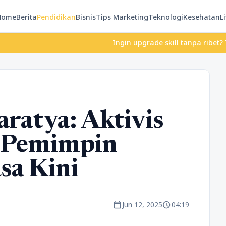
Home
Berita
Pendidikan
Bisnis
Tips Marketing
Teknologi
Kesehatan
Li
Ingin upgrade skill tanpa ribet? Temukan ke
raratya: Aktivis
an Pemimpin
a Kini
calendar_today
schedule
Jun 12, 2025
04:19