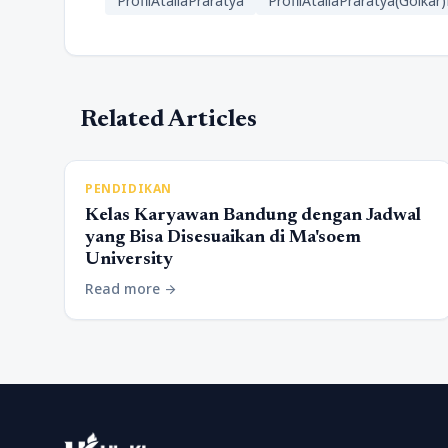
ProfilAtaliaPraratya
ProfilAtaliaPraratya(Golka
Related Articles
PENDIDIKAN
Kelas Karyawan Bandung dengan Jadwal
yang Bisa Disesuaikan di Ma'soem
University
Read more
arrow_forward