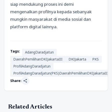
siap mendukung proses ini demi
mengenalkan profilnya kepada sebanyak
mungkin masyarakat di media sosial dan
platform digital lainnya.
Tags:
AdangDaradjatun
DaerahPemilihanDKIJakartaIII
DKIJakarta
PKS
ProfilAdangDaradjatun
ProfilAdangDaradjatun(PKS)DaerahPemilihanDKIJakartaIII
share
Share:
Related Articles