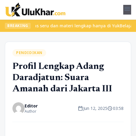
menu
ukan kelas seru dan materi lengkap hanya di YukBelajar.com. Mula
BREAKING
PENDIDIKAN
Profil Lengkap Adang
Daradjatun: Suara
Amanah dari Jakarta III
Editor
calendar_today
schedule
Jun 12, 2025
03:58
Author