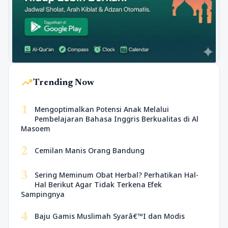
trending_up
Trending Now
1
Mengoptimalkan Potensi Anak Melalui
Pembelajaran Bahasa Inggris Berkualitas di Al
Masoem
2
Cemilan Manis Orang Bandung
3
Sering Meminum Obat Herbal? Perhatikan Hal-
Hal Berikut Agar Tidak Terkena Efek
Sampingnya
4
Baju Gamis Muslimah Syarâ€™I dan Modis