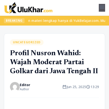
menu
 seru dan materi lengkap hanya di YukBelajar.com. Mulai langkah 
BREAKING
UNCATEGORIZED
Profil Nusron Wahid:
Wajah Moderat Partai
Golkar dari Jawa Tengah II
Editor
calendar_today
schedule
Jun 25, 2025
13:29
Author