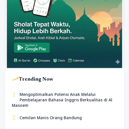
trending_up
Trending Now
1
Mengoptimalkan Potensi Anak Melalui
Pembelajaran Bahasa Inggris Berkualitas di Al
Masoem
2
Cemilan Manis Orang Bandung