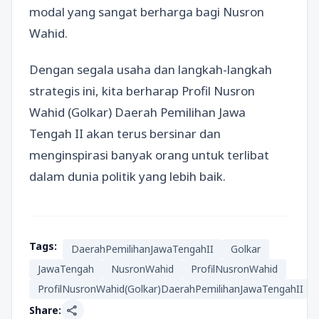
modal yang sangat berharga bagi Nusron
Wahid.
Dengan segala usaha dan langkah-langkah
strategis ini, kita berharap Profil Nusron
Wahid (Golkar) Daerah Pemilihan Jawa
Tengah II akan terus bersinar dan
menginspirasi banyak orang untuk terlibat
dalam dunia politik yang lebih baik.
Tags:
DaerahPemilihanJawaTengahII
Golkar
JawaTengah
NusronWahid
ProfilNusronWahid
ProfilNusronWahid(Golkar)DaerahPemilihanJawaTengahII
share
Share: