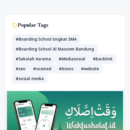
sell
Popular Tags
#Boarding School tingkat SMA
#Boarding School Al Masoem Bandung
#Sekolah Asrama
#Mediasosial
#backlink
#seo
#sosmed
#bisnis
#website
#sosial media