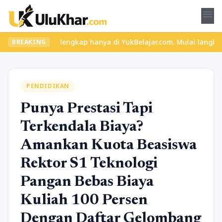
menu
ateri lengkap hanya di YukBelajar.com. Mulai langkah suksesmu ha
BREAKING
PENDIDIKAN
Punya Prestasi Tapi
Terkendala Biaya?
Amankan Kuota Beasiswa
Rektor S1 Teknologi
Pangan Bebas Biaya
Kuliah 100 Persen
Dengan Daftar Gelombang