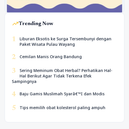
trending_up
Trending Now
1
Liburan Eksotis ke Surga Tersembunyi dengan
Paket Wisata Pulau Wayang
2
Cemilan Manis Orang Bandung
3
Sering Meminum Obat Herbal? Perhatikan Hal-
Hal Berikut Agar Tidak Terkena Efek
Sampingnya
4
Baju Gamis Muslimah Syarâ€™I dan Modis
5
Tips memilih obat kolesterol paling ampuh