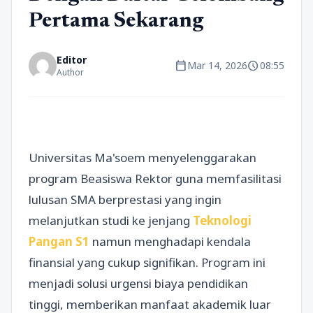
Pertama Sekarang
Editor
calendar_today
schedule
Mar 14, 2026
08:55
Author
Universitas Ma'soem menyelenggarakan
program Beasiswa Rektor guna memfasilitasi
lulusan SMA berprestasi yang ingin
melanjutkan studi ke jenjang
Teknologi
Pangan S1
namun menghadapi kendala
finansial yang cukup signifikan. Program ini
menjadi solusi urgensi biaya pendidikan
tinggi, memberikan manfaat akademik luar