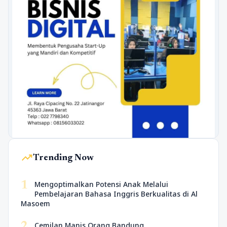
trending_up
Trending Now
1
Mengoptimalkan Potensi Anak Melalui
Pembelajaran Bahasa Inggris Berkualitas di Al
Masoem
2
Cemilan Manis Orang Bandung