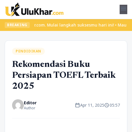
menu
YukBelajar.com. Mulai langkah suksesmu hari ini! • Mau lulus? La
BREAKING
PENDIDIKAN
Rekomendasi Buku
Persiapan TOEFL Terbaik
2025
Editor
calendar_today
schedule
Apr 11, 2025
05:57
Author