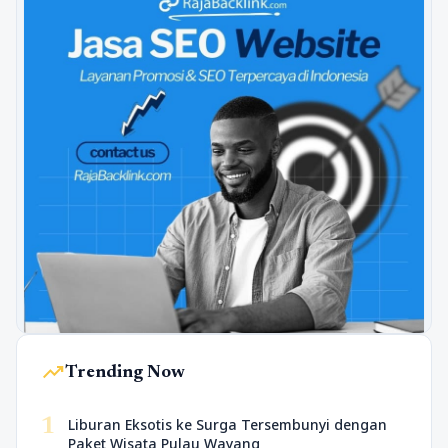
trending_up
Trending Now
1
Liburan Eksotis ke Surga Tersembunyi dengan
Paket Wisata Pulau Wayang