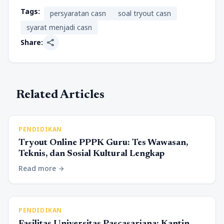
Tags:
persyaratan casn
soal tryout casn
syarat menjadi casn
share
Share:
Related Articles
PENDIDIKAN
Tryout Online PPPK Guru: Tes Wawasan,
Teknis, dan Sosial Kultural Lengkap
Read more
arrow_forward
PENDIDIKAN