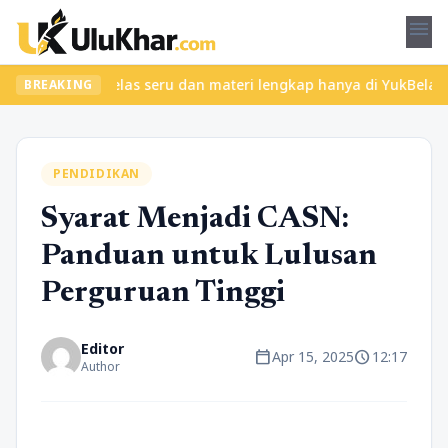
menu
Temukan kelas seru dan materi lengkap hanya di YukBelajar.com. M
BREAKING
PENDIDIKAN
Syarat Menjadi CASN:
Panduan untuk Lulusan
Perguruan Tinggi
Editor
calendar_today
schedule
Apr 15, 2025
12:17
Author