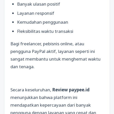
Banyak ulasan positif
Layanan responsif
Kemudahan penggunaan
Fleksibilitas waktu transaksi
Bagi freelancer, pebisnis online, atau
pengguna PayPal aktif, layanan seperti ini
sangat membantu untuk menghemat waktu
dan tenaga.
Secara keseluruhan,
Review paypee.id
menunjukkan bahwa platform ini
mendapatkan kepercayaan dari banyak
pengguna dengan layanan yang cepat dan