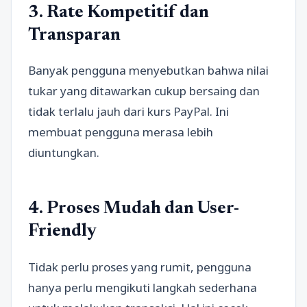
3. Rate Kompetitif dan
Transparan
Banyak pengguna menyebutkan bahwa nilai
tukar yang ditawarkan cukup bersaing dan
tidak terlalu jauh dari kurs PayPal. Ini
membuat pengguna merasa lebih
diuntungkan.
4. Proses Mudah dan User-
Friendly
Tidak perlu proses yang rumit, pengguna
hanya perlu mengikuti langkah sederhana