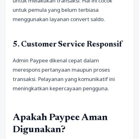
untuk melakukan transaksi. Hal ini cocok
untuk pemula yang belum terbiasa
menggunakan layanan convert saldo.
5. Customer Service Responsif
Admin Paypee dikenal cepat dalam
merespons pertanyaan maupun proses
transaksi. Pelayanan yang komunikatif ini
meningkatkan kepercayaan pengguna.
Apakah Paypee Aman
Digunakan?