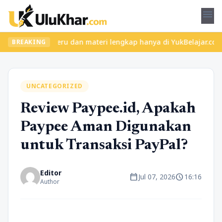
menu
 kelas seru dan materi lengkap hanya di YukBelajar.com. Mulai la
BREAKING
UNCATEGORIZED
Review Paypee.id, Apakah
Paypee Aman Digunakan
untuk Transaksi PayPal?
Editor
calendar_today
schedule
Jul 07, 2026
16:16
Author