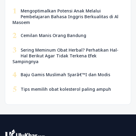
1
Mengoptimalkan Potensi Anak Melalui
Pembelajaran Bahasa Inggris Berkualitas di Al
Masoem
2
Cemilan Manis Orang Bandung
3
Sering Meminum Obat Herbal? Perhatikan Hal-
Hal Berikut Agar Tidak Terkena Efek
Sampingnya
4
Baju Gamis Muslimah Syarâ€™I dan Modis
5
Tips memilih obat kolesterol paling ampuh