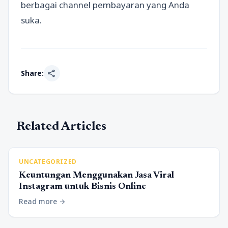
berbagai channel pembayaran yang Anda
suka.
share
Share:
Related Articles
UNCATEGORIZED
Keuntungan Menggunakan Jasa Viral
Instagram untuk Bisnis Online
Read more
arrow_forward