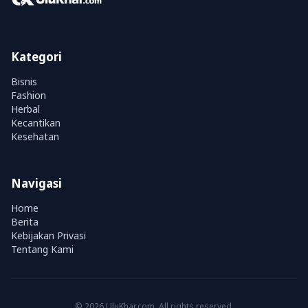
Kategori
Bisnis
Fashion
Herbal
Kecantikan
Kesehatan
Navigasi
Home
Berita
Kebijakan Privasi
Tentang Kami
© 2026 UluKhar.com. All rights reserved.