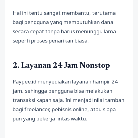
Hal ini tentu sangat membantu, terutama
bagi pengguna yang membutuhkan dana
secara cepat tanpa harus menunggu lama
seperti proses penarikan biasa.
2. Layanan 24 Jam Nonstop
Paypee.id menyediakan layanan hampir 24
jam, sehingga pengguna bisa melakukan
transaksi kapan saja. Ini menjadi nilai tambah
bagi freelancer, pebisnis online, atau siapa
pun yang bekerja lintas waktu.