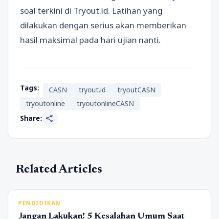
soal terkini di Tryout.id. Latihan yang
dilakukan dengan serius akan memberikan
hasil maksimal pada hari ujian nanti.
Tags:
CASN
tryout.id
tryoutCASN
tryoutonline
tryoutonlineCASN
share
Share:
Related Articles
PENDIDIKAN
Jangan Lakukan! 5 Kesalahan Umum Saat