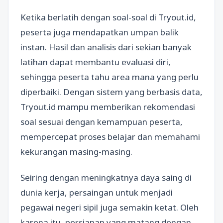
Ketika berlatih dengan soal-soal di Tryout.id,
peserta juga mendapatkan umpan balik
instan. Hasil dan analisis dari sekian banyak
latihan dapat membantu evaluasi diri,
sehingga peserta tahu area mana yang perlu
diperbaiki. Dengan sistem yang berbasis data,
Tryout.id mampu memberikan rekomendasi
soal sesuai dengan kemampuan peserta,
mempercepat proses belajar dan memahami
kekurangan masing-masing.
Seiring dengan meningkatnya daya saing di
dunia kerja, persaingan untuk menjadi
pegawai negeri sipil juga semakin ketat. Oleh
karena itu, persiapan yang matang dengan