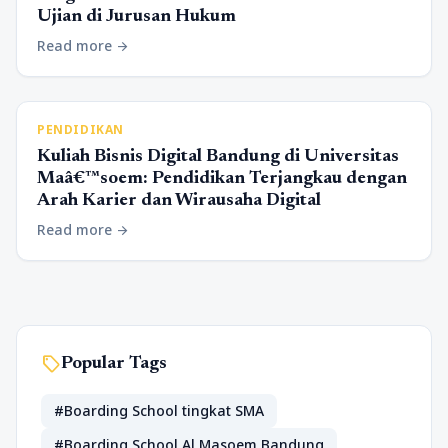
Ujian di Jurusan Hukum
Read more
arrow_forward
PENDIDIKAN
Kuliah Bisnis Digital Bandung di Universitas
Maâ€™soem: Pendidikan Terjangkau dengan
Arah Karier dan Wirausaha Digital
Read more
arrow_forward
sell
Popular Tags
#Boarding School tingkat SMA
#Boarding School Al Masoem Bandung