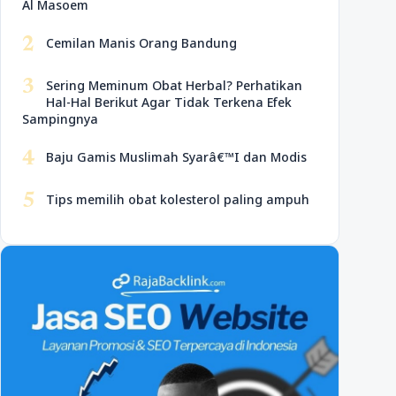
Al Masoem
2
Cemilan Manis Orang Bandung
3
Sering Meminum Obat Herbal? Perhatikan
Hal-Hal Berikut Agar Tidak Terkena Efek
Sampingnya
4
Baju Gamis Muslimah Syarâ€™I dan Modis
5
Tips memilih obat kolesterol paling ampuh