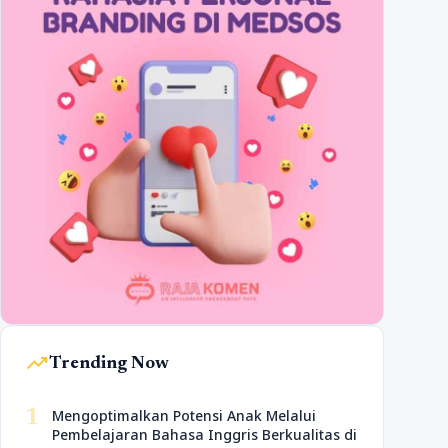
trending_up
Trending Now
1
Mengoptimalkan Potensi Anak Melalui
Pembelajaran Bahasa Inggris Berkualitas di