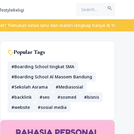
search
festyle
Religi
emukan kelas seru dan materi lengkap hanya di YukBelajar.com. Mu
sell
Popular Tags
#Boarding School tingkat SMA
#Boarding School Al Masoem Bandung
#Sekolah Asrama
#Mediasosial
#backlink
#seo
#sosmed
#bisnis
#website
#sosial media