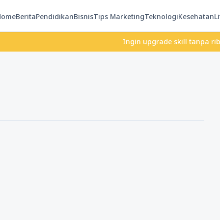
Home
Berita
Pendidikan
Bisnis
Tips Marketing
Teknologi
Kesehatan
Li
Ingin upgrade skill tanpa ribet? T