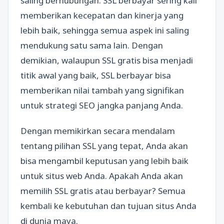
saling berhubungan. SSL berbayar sering kali
memberikan kecepatan dan kinerja yang
lebih baik, sehingga semua aspek ini saling
mendukung satu sama lain. Dengan
demikian, walaupun SSL gratis bisa menjadi
titik awal yang baik, SSL berbayar bisa
memberikan nilai tambah yang signifikan
untuk strategi SEO jangka panjang Anda.
Dengan memikirkan secara mendalam
tentang pilihan SSL yang tepat, Anda akan
bisa mengambil keputusan yang lebih baik
untuk situs web Anda. Apakah Anda akan
memilih SSL gratis atau berbayar? Semua
kembali ke kebutuhan dan tujuan situs Anda
di dunia maya.