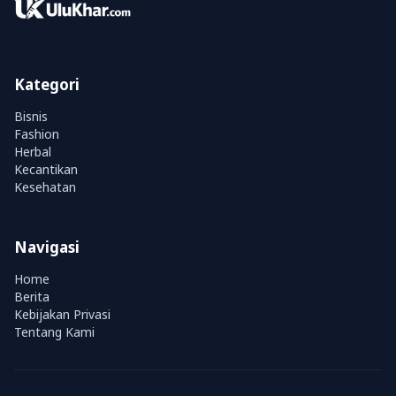
Kategori
Bisnis
Fashion
Herbal
Kecantikan
Kesehatan
Navigasi
Home
Berita
Kebijakan Privasi
Tentang Kami