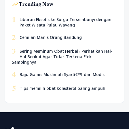
trending_up
Trending Now
1
Liburan Eksotis ke Surga Tersembunyi dengan
Paket Wisata Pulau Wayang
2
Cemilan Manis Orang Bandung
3
Sering Meminum Obat Herbal? Perhatikan Hal-
Hal Berikut Agar Tidak Terkena Efek
Sampingnya
4
Baju Gamis Muslimah Syarâ€™I dan Modis
5
Tips memilih obat kolesterol paling ampuh