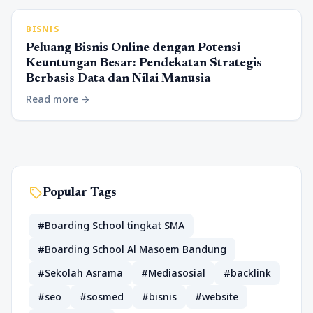
BISNIS
Peluang Bisnis Online dengan Potensi
Keuntungan Besar: Pendekatan Strategis
Berbasis Data dan Nilai Manusia
Read more
arrow_forward
sell
Popular Tags
#Boarding School tingkat SMA
#Boarding School Al Masoem Bandung
#Sekolah Asrama
#Mediasosial
#backlink
#seo
#sosmed
#bisnis
#website