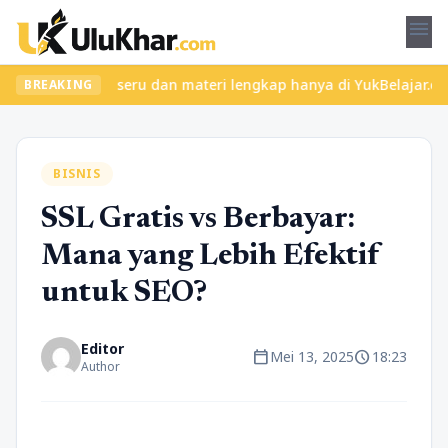
menu
ukan kelas seru dan materi lengkap hanya di YukBelajar.com. Mula
BREAKING
BISNIS
SSL Gratis vs Berbayar:
Mana yang Lebih Efektif
untuk SEO?
Editor
calendar_today
schedule
Mei 13, 2025
18:23
Author