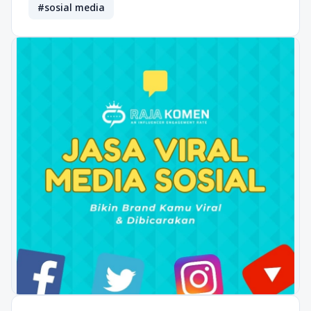
#sosial media