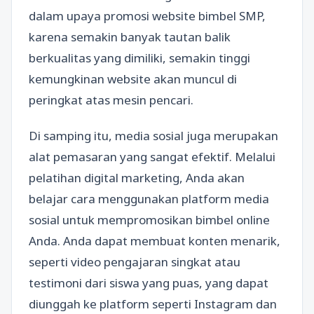
dalam upaya promosi website bimbel SMP,
karena semakin banyak tautan balik
berkualitas yang dimiliki, semakin tinggi
kemungkinan website akan muncul di
peringkat atas mesin pencari.
Di samping itu, media sosial juga merupakan
alat pemasaran yang sangat efektif. Melalui
pelatihan digital marketing, Anda akan
belajar cara menggunakan platform media
sosial untuk mempromosikan bimbel online
Anda. Anda dapat membuat konten menarik,
seperti video pengajaran singkat atau
testimoni dari siswa yang puas, yang dapat
diunggah ke platform seperti Instagram dan