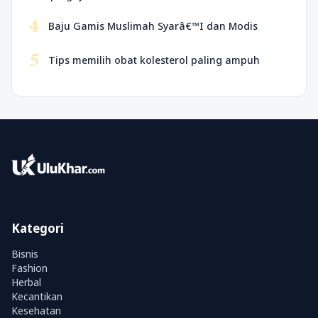
4
Baju Gamis Muslimah Syarâ€™I dan Modis
5
Tips memilih obat kolesterol paling ampuh
Kategori
Bisnis
Fashion
Herbal
Kecantikan
Kesehatan