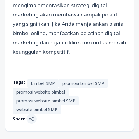
mengimplementasikan strategi digital
marketing akan membawa dampak positif
yang signifikan. Jika Anda menjalankan bisnis
bimbel online, manfaatkan pelatihan digital
marketing dan rajabacklink.com untuk meraih
keunggulan kompetitif.
Tags:
bimbel SMP
promosi bimbel SMP
promosi website bimbel
promosi website bimbel SMP
website bimbel SMP
share
Share: