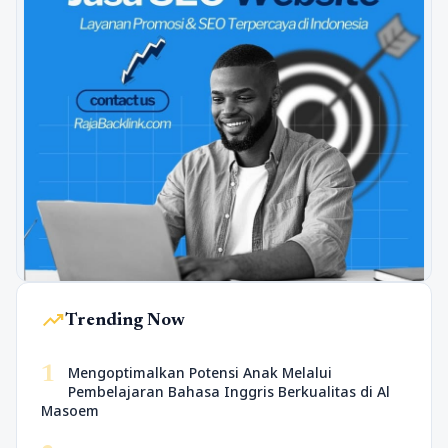
trending_up
Trending Now
1
Mengoptimalkan Potensi Anak Melalui
Pembelajaran Bahasa Inggris Berkualitas di Al
Masoem