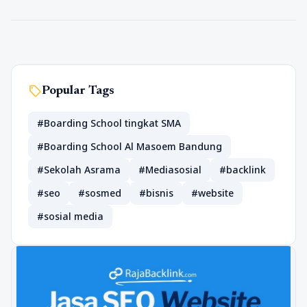
sell
Popular Tags
#Boarding School tingkat SMA
#Boarding School Al Masoem Bandung
#Sekolah Asrama
#Mediasosial
#backlink
#seo
#sosmed
#bisnis
#website
#sosial media