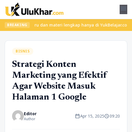
menu
an kelas seru dan materi lengkap hanya di YukBelajar.com. Mulai 
BREAKING
BISNIS
Strategi Konten
Marketing yang Efektif
Agar Website Masuk
Halaman 1 Google
Editor
calendar_today
schedule
Apr 15, 2025
09:20
Author