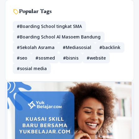
sell
Popular Tags
#Boarding School tingkat SMA
#Boarding School Al Masoem Bandung
#Sekolah Asrama
#Mediasosial
#backlink
#seo
#sosmed
#bisnis
#website
#sosial media