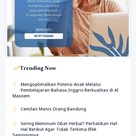
trending_up
Trending Now
1
Mengoptimalkan Potensi Anak Melalui
Pembelajaran Bahasa Inggris Berkualitas di Al
Masoem
2
Cemilan Manis Orang Bandung
3
Sering Meminum Obat Herbal? Perhatikan Hal-
Hal Berikut Agar Tidak Terkena Efek
Sampingnya