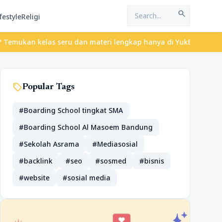
search
festyle
Religi
kelas seru dan materi lengkap hanya di YukBelajar.com. Mulai lan
sell
Popular Tags
#Boarding School tingkat SMA
#Boarding School Al Masoem Bandung
#Sekolah Asrama
#Mediasosial
#backlink
#seo
#sosmed
#bisnis
#website
#sosial media