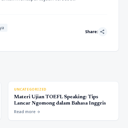
aya
share
Share:
UNCATEGORIZED
Materi Ujian TOEFL Speaking: Tips
Lancar Ngomong dalam Bahasa Inggris
Read more
arrow_forward