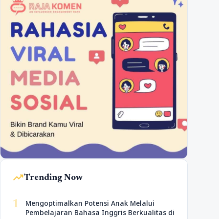
trending_up
Trending Now
1
Mengoptimalkan Potensi Anak Melalui
Pembelajaran Bahasa Inggris Berkualitas di