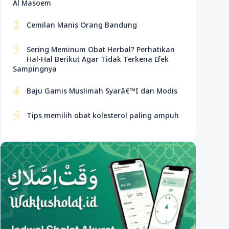
Al Masoem
2
Cemilan Manis Orang Bandung
3
Sering Meminum Obat Herbal? Perhatikan
Hal-Hal Berikut Agar Tidak Terkena Efek
Sampingnya
4
Baju Gamis Muslimah Syarâ€™I dan Modis
5
Tips memilih obat kolesterol paling ampuh