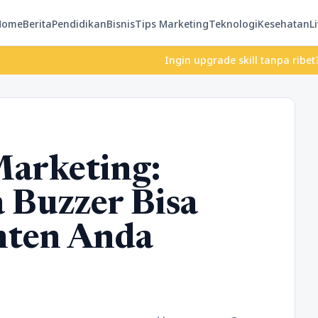
Home
Berita
Pendidikan
Bisnis
Tips Marketing
Teknologi
Kesehatan
Li
Ingin upgrade skill tanpa ribet? Temukan 
Marketing:
 Buzzer Bisa
ten Anda