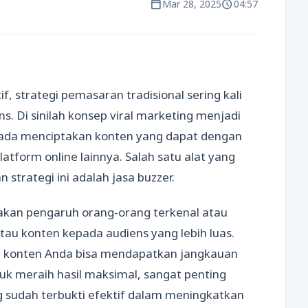
calendar_today
schedule
Mar 28, 2025
04:57
f, strategi pemasaran tradisional sering kali
s. Di sinilah konsep viral marketing menjadi
 pada menciptakan konten yang dapat dengan
atform online lainnya. Salah satu alat yang
strategi ini adalah jasa buzzer.
akan pengaruh orang-orang terkenal atau
au konten kepada audiens yang lebih luas.
konten Anda bisa mendapatkan jangkauan
tuk meraih hasil maksimal, sangat penting
 sudah terbukti efektif dalam meningkatkan