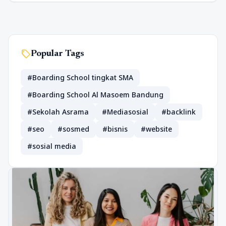
sell
Popular Tags
#Boarding School tingkat SMA
#Boarding School Al Masoem Bandung
#Sekolah Asrama
#Mediasosial
#backlink
#seo
#sosmed
#bisnis
#website
#sosial media