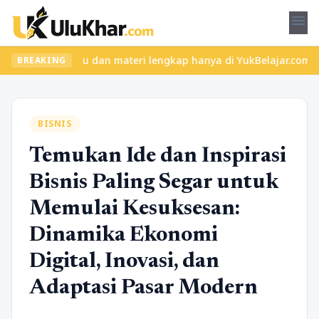
menu
n kelas seru dan materi lengkap hanya di YukBelajar.com. Mulai l
BREAKING
BISNIS
Temukan Ide dan Inspirasi
Bisnis Paling Segar untuk
Memulai Kesuksesan:
Dinamika Ekonomi
Digital, Inovasi, dan
Adaptasi Pasar Modern