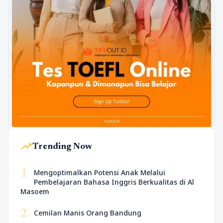
trending_up
Trending Now
1
Mengoptimalkan Potensi Anak Melalui
Pembelajaran Bahasa Inggris Berkualitas di Al
Masoem
2
Cemilan Manis Orang Bandung