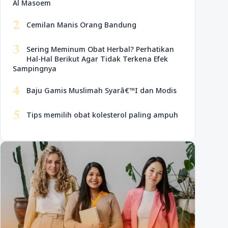
Al Masoem
2
Cemilan Manis Orang Bandung
3
Sering Meminum Obat Herbal? Perhatikan
Hal-Hal Berikut Agar Tidak Terkena Efek
Sampingnya
4
Baju Gamis Muslimah Syarâ€™I dan Modis
5
Tips memilih obat kolesterol paling ampuh