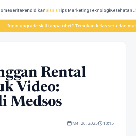
Home
Berita
Pendidikan
Bisnis
Tips Marketing
Teknologi
Kesehatan
Li
grade skill tanpa ribet? Temukan kelas seru dan materi lengkap h
nggan Rental
k Video:
i Medsos
calendar_today
schedule
Mei 26, 2025
10:15