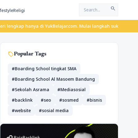
search
festyle
Religi
anya di YukBelajar.com. Mulai langkah suksesmu hari ini! • Mau l
sell
Popular Tags
#Boarding School tingkat SMA
#Boarding School Al Masoem Bandung
#Sekolah Asrama
#Mediasosial
#backlink
#seo
#sosmed
#bisnis
#website
#sosial media