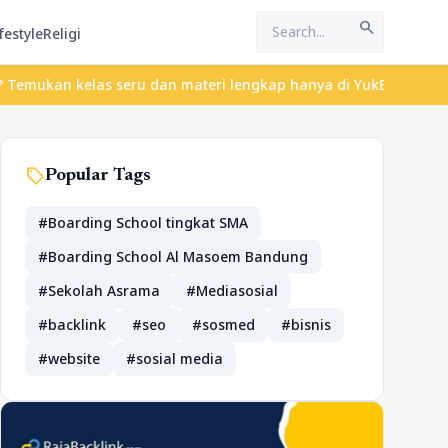
search
festyle
Religi
n kelas seru dan materi lengkap hanya di YukBelajar.com. Mulai la
sell
Popular Tags
#Boarding School tingkat SMA
#Boarding School Al Masoem Bandung
#Sekolah Asrama
#Mediasosial
#backlink
#seo
#sosmed
#bisnis
#website
#sosial media