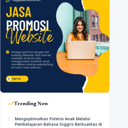
trending_up
Trending Now
1
Mengoptimalkan Potensi Anak Melalui
Pembelajaran Bahasa Inggris Berkualitas di