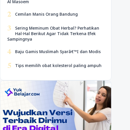
Al Masoem
2
Cemilan Manis Orang Bandung
3
Sering Meminum Obat Herbal? Perhatikan
Hal-Hal Berikut Agar Tidak Terkena Efek
Sampingnya
4
Baju Gamis Muslimah Syarâ€™I dan Modis
5
Tips memilih obat kolesterol paling ampuh