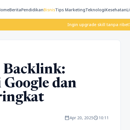
Home
Berita
Pendidikan
Bisnis
Tips Marketing
Teknologi
Kesehatan
Li
Ingin upgrade skill tanpa ribet? Temuka
 Backlink:
i Google dan
ringkat
calendar_today
schedule
Apr 20, 2025
10:11