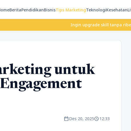
Home
Berita
Pendidikan
Bisnis
Tips Marketing
Teknologi
Kesehatan
Li
Ingin upgrade skill tanpa ribet? Te
arketing untuk
 Engagement
calendar_today
schedule
Des 20, 2025
12:33