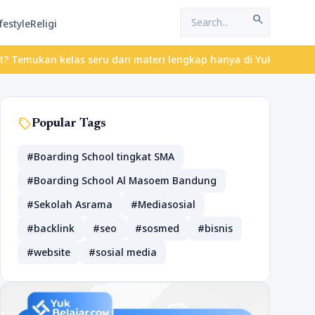
search
festyle
Religi
mukan kelas seru dan materi lengkap hanya di YukBelajar.com. Mul
sell
Popular Tags
#Boarding School tingkat SMA
#Boarding School Al Masoem Bandung
#Sekolah Asrama
#Mediasosial
#backlink
#seo
#sosmed
#bisnis
#website
#sosial media