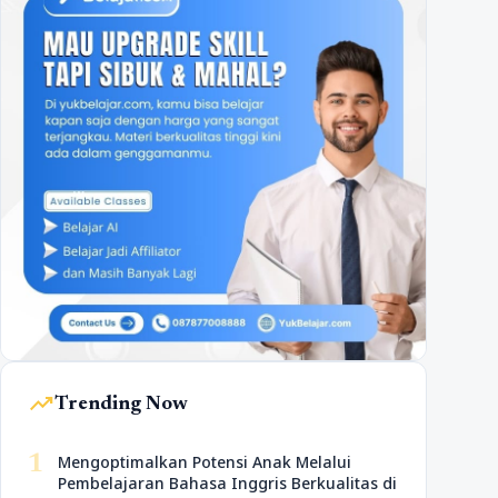
trending_up
Trending Now
1
Mengoptimalkan Potensi Anak Melalui
Pembelajaran Bahasa Inggris Berkualitas di