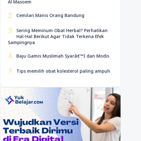
Al Masoem
2
Cemilan Manis Orang Bandung
3
Sering Meminum Obat Herbal? Perhatikan
Hal-Hal Berikut Agar Tidak Terkena Efek
Sampingnya
4
Baju Gamis Muslimah Syarâ€™I dan Modis
5
Tips memilih obat kolesterol paling ampuh