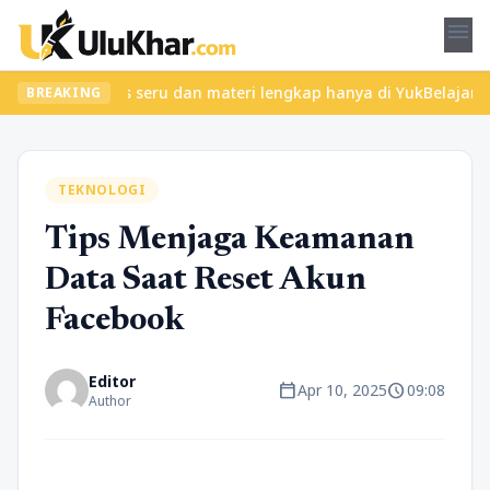
menu
emukan kelas seru dan materi lengkap hanya di YukBelajar.com. Mu
BREAKING
TEKNOLOGI
Tips Menjaga Keamanan
Data Saat Reset Akun
Facebook
Editor
calendar_today
schedule
Apr 10, 2025
09:08
Author