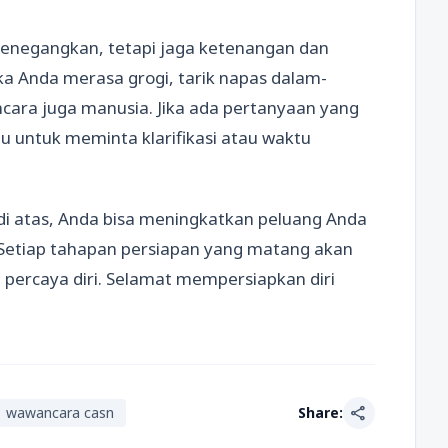
negangkan, tetapi jaga ketenangan dan
ika Anda merasa grogi, tarik napas dalam-
ara juga manusia. Jika ada pertanyaan yang
gu untuk meminta klarifikasi atau waktu
di atas, Anda bisa meningkatkan peluang Anda
 Setiap tahapan persiapan yang matang akan
 percaya diri. Selamat mempersiapkan diri
share
wawancara casn
Share: