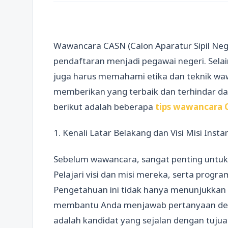
Wawancara CASN (Calon Aparatur Sipil Ne
pendaftaran menjadi pegawai negeri. Selai
juga harus memahami etika dan teknik wa
memberikan yang terbaik dan terhindar d
berikut adalah beberapa
tips wawancara
1. Kenali Latar Belakang dan Visi Misi Insta
Sebelum wawancara, sangat penting untuk
Pelajari visi dan misi mereka, serta progr
Pengetahuan ini tidak hanya menunjukkan k
membantu Anda menjawab pertanyaan deng
adalah kandidat yang sejalan dengan tujuan