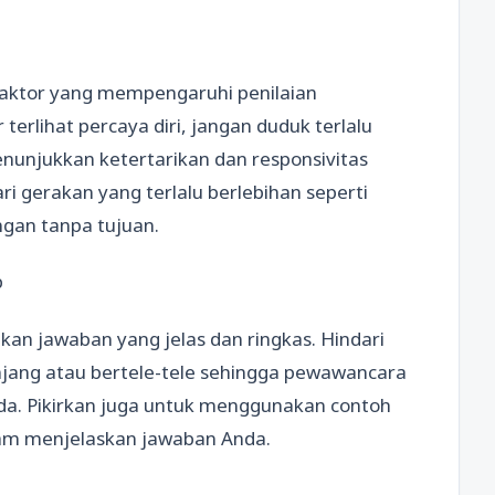
faktor yang mempengaruhi penilaian
erlihat percaya diri, jangan duduk terlalu
nunjukkan ketertarikan dan responsivitas
i gerakan yang terlalu berlebihan seperti
gan tanpa tujuan.
b
n jawaban yang jelas dan ringkas. Hindari
jang atau bertele-tele sehingga pewawancara
nda. Pikirkan juga untuk menggunakan contoh
lam menjelaskan jawaban Anda.