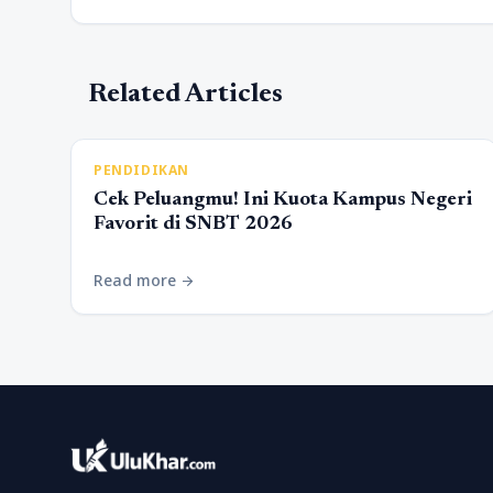
Related Articles
PENDIDIKAN
Cek Peluangmu! Ini Kuota Kampus Negeri
Favorit di SNBT 2026
Read more
arrow_forward