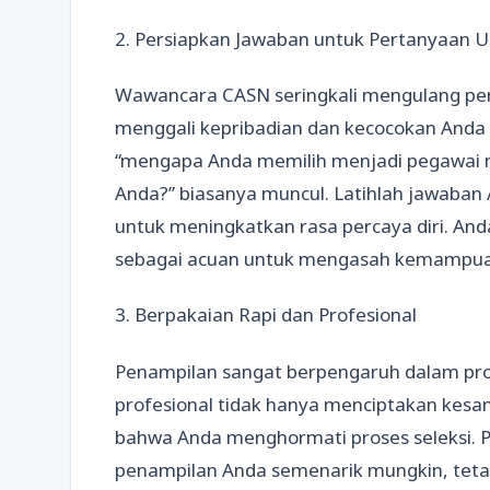
2. Persiapkan Jawaban untuk Pertanyaan
Wawancara CASN seringkali mengulang pe
menggali kepribadian dan kecocokan Anda 
“mengapa Anda memilih menjadi pegawai n
Anda?” biasanya muncul. Latihlah jawaban
untuk meningkatkan rasa percaya diri. An
sebagai acuan untuk mengasah kemampua
3. Berpakaian Rapi dan Profesional
Penampilan sangat berpengaruh dalam pro
profesional tidak hanya menciptakan kesa
bahwa Anda menghormati proses seleksi. Pi
penampilan Anda semenarik mungkin, tetap