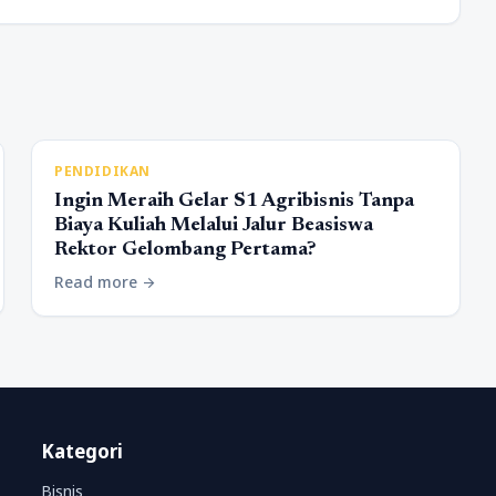
PENDIDIKAN
Ingin Meraih Gelar S1 Agribisnis Tanpa
Biaya Kuliah Melalui Jalur Beasiswa
Rektor Gelombang Pertama?
Read more
arrow_forward
Kategori
Bisnis