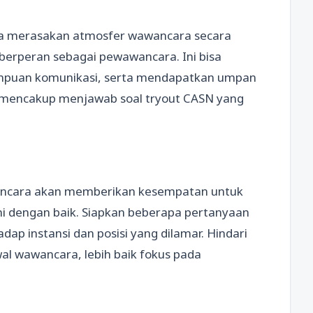
a merasakan atmosfer wawancara secara
berperan sebagai pewawancara. Ini bisa
mpuan komunikasi, serta mendapatkan umpan
ula mencakup menjawab soal tryout CASN yang
wancara akan memberikan kesempatan untuk
i dengan baik. Siapkan beberapa pertanyaan
ap instansi dan posisi yang dilamar. Hindari
wal wawancara, lebih baik fokus pada