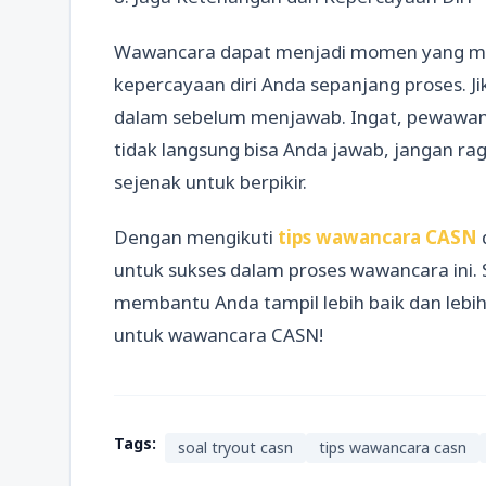
Wawancara dapat menjadi momen yang me
kepercayaan diri Anda sepanjang proses. J
dalam sebelum menjawab. Ingat, pewawanc
tidak langsung bisa Anda jawab, jangan ra
sejenak untuk berpikir.
Dengan mengikuti
tips wawancara CASN
untuk sukses dalam proses wawancara ini.
membantu Anda tampil lebih baik dan lebih
untuk wawancara CASN!
Tags:
soal tryout casn
tips wawancara casn