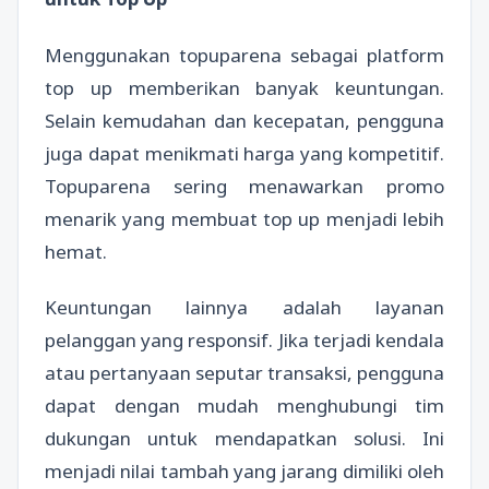
Menggunakan topuparena sebagai platform
top up memberikan banyak keuntungan.
Selain kemudahan dan kecepatan, pengguna
juga dapat menikmati harga yang kompetitif.
Topuparena sering menawarkan promo
menarik yang membuat top up menjadi lebih
hemat.
Keuntungan lainnya adalah layanan
pelanggan yang responsif. Jika terjadi kendala
atau pertanyaan seputar transaksi, pengguna
dapat dengan mudah menghubungi tim
dukungan untuk mendapatkan solusi. Ini
menjadi nilai tambah yang jarang dimiliki oleh