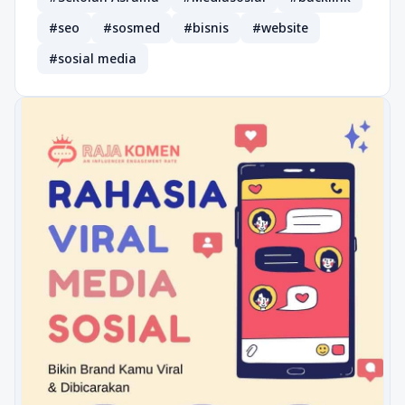
#seo
#sosmed
#bisnis
#website
#sosial media