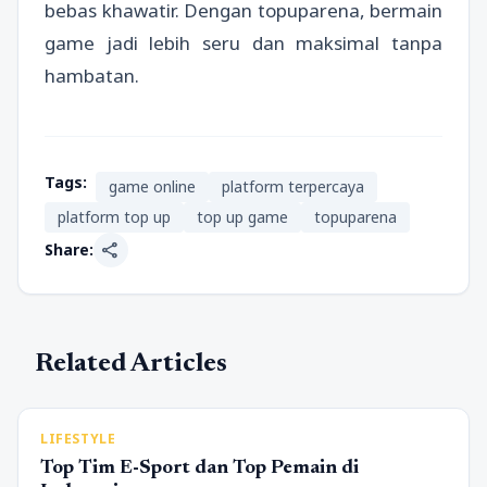
bebas khawatir. Dengan topuparena, bermain
game jadi lebih seru dan maksimal tanpa
hambatan.
Tags:
game online
platform terpercaya
platform top up
top up game
topuparena
share
Share:
Related Articles
LIFESTYLE
Top Tim E-Sport dan Top Pemain di