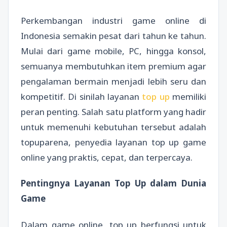
Perkembangan industri game online di
Indonesia semakin pesat dari tahun ke tahun.
Mulai dari game mobile, PC, hingga konsol,
semuanya membutuhkan item premium agar
pengalaman bermain menjadi lebih seru dan
kompetitif. Di sinilah layanan
top up
memiliki
peran penting. Salah satu platform yang hadir
untuk memenuhi kebutuhan tersebut adalah
topuparena, penyedia layanan top up game
online yang praktis, cepat, dan terpercaya.
Pentingnya Layanan Top Up dalam Dunia
Game
Dalam game online, top up berfungsi untuk