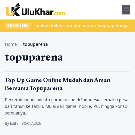
menu
tanpa ribet? Temukan kelas seru dan materi lengkap hanya di YukB
BREAKING
Home
/
topuparena
topuparena
Lifestyle
Top Up Game Online Mudah dan Aman
Bersama Topuparena
Perkembangan industri game online di Indonesia semakin pesat
dari tahun ke tahun. Mulai dari game mobile, PC, hingga konsol,
semuanya…
By Editor
•
30/01/2026