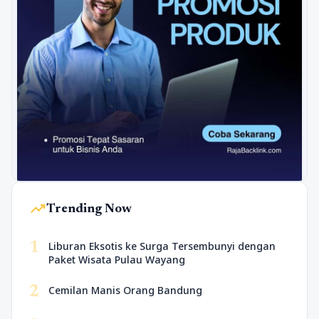
trending_up
Trending Now
1
Liburan Eksotis ke Surga Tersembunyi dengan
Paket Wisata Pulau Wayang
2
Cemilan Manis Orang Bandung