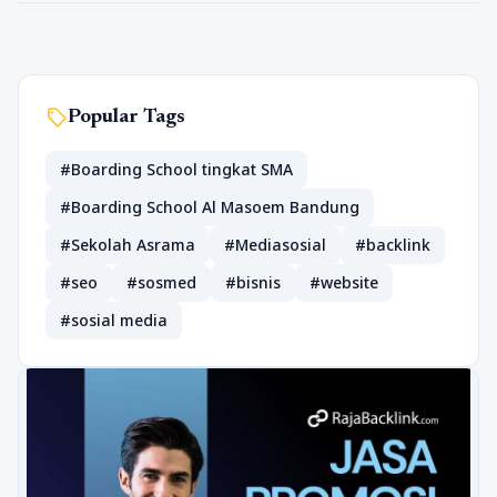
sell
Popular Tags
#Boarding School tingkat SMA
#Boarding School Al Masoem Bandung
#Sekolah Asrama
#Mediasosial
#backlink
#seo
#sosmed
#bisnis
#website
#sosial media