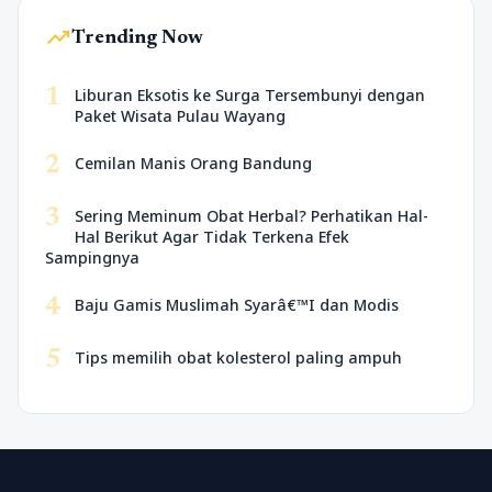
trending_up
Trending Now
1
Liburan Eksotis ke Surga Tersembunyi dengan
Paket Wisata Pulau Wayang
2
Cemilan Manis Orang Bandung
3
Sering Meminum Obat Herbal? Perhatikan Hal-
Hal Berikut Agar Tidak Terkena Efek
Sampingnya
4
Baju Gamis Muslimah Syarâ€™I dan Modis
5
Tips memilih obat kolesterol paling ampuh