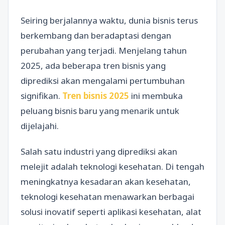
Seiring berjalannya waktu, dunia bisnis terus
berkembang dan beradaptasi dengan
perubahan yang terjadi. Menjelang tahun
2025, ada beberapa tren bisnis yang
diprediksi akan mengalami pertumbuhan
signifikan.
Tren bisnis 2025
ini membuka
peluang bisnis baru yang menarik untuk
dijelajahi.
Salah satu industri yang diprediksi akan
melejit adalah teknologi kesehatan. Di tengah
meningkatnya kesadaran akan kesehatan,
teknologi kesehatan menawarkan berbagai
solusi inovatif seperti aplikasi kesehatan, alat