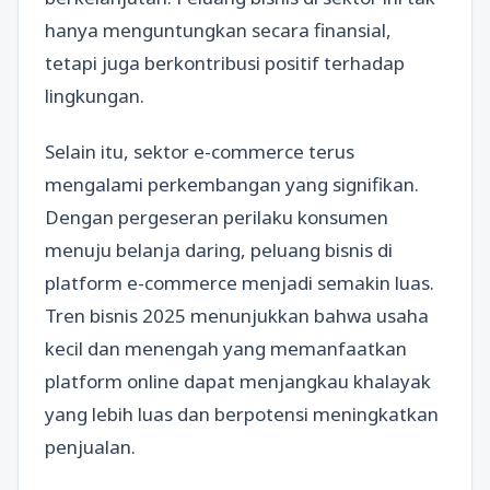
hanya menguntungkan secara finansial,
tetapi juga berkontribusi positif terhadap
lingkungan.
Selain itu, sektor e-commerce terus
mengalami perkembangan yang signifikan.
Dengan pergeseran perilaku konsumen
menuju belanja daring, peluang bisnis di
platform e-commerce menjadi semakin luas.
Tren bisnis 2025 menunjukkan bahwa usaha
kecil dan menengah yang memanfaatkan
platform online dapat menjangkau khalayak
yang lebih luas dan berpotensi meningkatkan
penjualan.