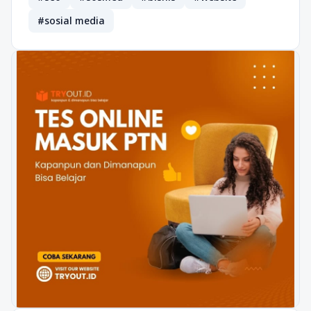
#sosial media