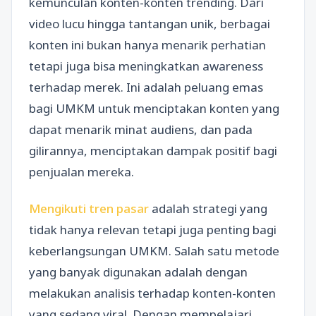
kemunculan konten-konten trending. Dari
video lucu hingga tantangan unik, berbagai
konten ini bukan hanya menarik perhatian
tetapi juga bisa meningkatkan awareness
terhadap merek. Ini adalah peluang emas
bagi UMKM untuk menciptakan konten yang
dapat menarik minat audiens, dan pada
gilirannya, menciptakan dampak positif bagi
penjualan mereka.
Mengikuti tren pasar
adalah strategi yang
tidak hanya relevan tetapi juga penting bagi
keberlangsungan UMKM. Salah satu metode
yang banyak digunakan adalah dengan
melakukan analisis terhadap konten-konten
yang sedang viral. Dengan mempelajari