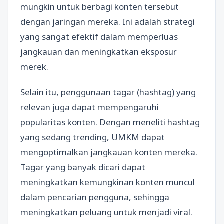
mungkin untuk berbagi konten tersebut
dengan jaringan mereka. Ini adalah strategi
yang sangat efektif dalam memperluas
jangkauan dan meningkatkan eksposur
merek.
Selain itu, penggunaan tagar (hashtag) yang
relevan juga dapat mempengaruhi
popularitas konten. Dengan meneliti hashtag
yang sedang trending, UMKM dapat
mengoptimalkan jangkauan konten mereka.
Tagar yang banyak dicari dapat
meningkatkan kemungkinan konten muncul
dalam pencarian pengguna, sehingga
meningkatkan peluang untuk menjadi viral.