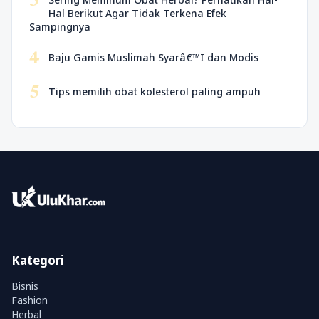
3
Hal Berikut Agar Tidak Terkena Efek
Sampingnya
4
Baju Gamis Muslimah Syarâ€™I dan Modis
5
Tips memilih obat kolesterol paling ampuh
Kategori
Bisnis
Fashion
Herbal