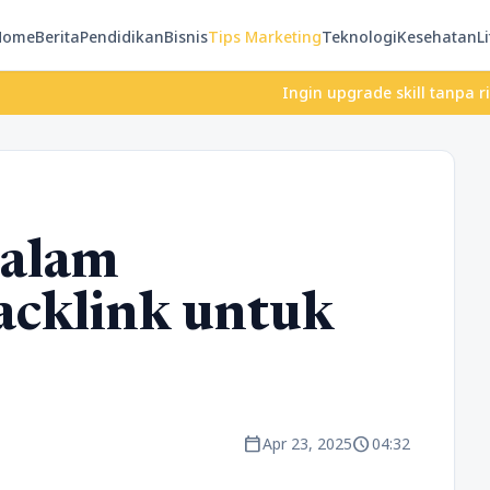
Home
Berita
Pendidikan
Bisnis
Tips Marketing
Teknologi
Kesehatan
Li
Ingin upgrade skill tanpa ribet? Temuk
dalam
cklink untuk
calendar_today
schedule
Apr 23, 2025
04:32