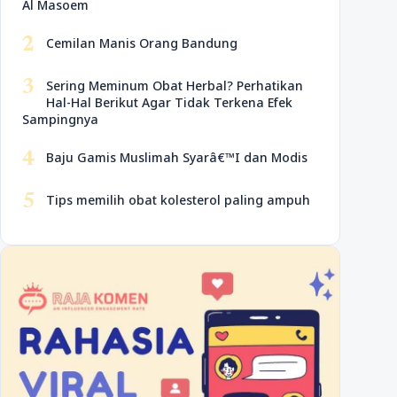
Al Masoem
2
Cemilan Manis Orang Bandung
3
Sering Meminum Obat Herbal? Perhatikan
Hal-Hal Berikut Agar Tidak Terkena Efek
Sampingnya
4
Baju Gamis Muslimah Syarâ€™I dan Modis
5
Tips memilih obat kolesterol paling ampuh