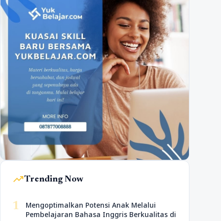
trending_up
Trending Now
1
Mengoptimalkan Potensi Anak Melalui
Pembelajaran Bahasa Inggris Berkualitas di