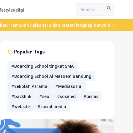
search
festyle
Religi
an kelas seru dan materi lengkap hanya di YukBelajar.com. Mulai 
sell
Popular Tags
#Boarding School tingkat SMA
#Boarding School Al Masoem Bandung
#Sekolah Asrama
#Mediasosial
#backlink
#seo
#sosmed
#bisnis
#website
#sosial media