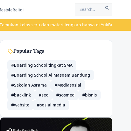
search
festyle
Religi
elas seru dan materi lengkap hanya di YukBelajar.com. Mulai lang
sell
Popular Tags
#Boarding School tingkat SMA
#Boarding School Al Masoem Bandung
#Sekolah Asrama
#Mediasosial
#backlink
#seo
#sosmed
#bisnis
#website
#sosial media