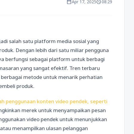
calendar_today
schedule
Apr 17, 2025
08:29
njadi salah satu platform media sosial yang
duk. Dengan lebih dari satu miliar pengguna
ya berfungsi sebagai platform untuk berbagi
emasaran yang sangat efektif. Tren terbaru
erbagai metode untuk menarik perhatian
embeli produk.
lah penggunaan konten video pendek, seperti
ngkinkan merek untuk menyampaikan pesan
enggunakan video pendek untuk menunjukkan
 atau menampilkan ulasan pelanggan