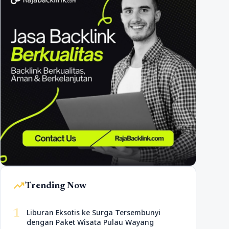
trending_up
Trending Now
1
Liburan Eksotis ke Surga Tersembunyi
dengan Paket Wisata Pulau Wayang