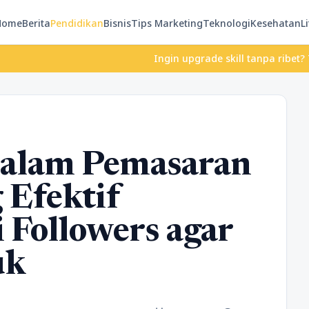
Home
Berita
Pendidikan
Bisnis
Tips Marketing
Teknologi
Kesehatan
Li
Ingin upgrade skill tanpa ribet? Temukan k
dalam Pemasaran
 Efektif
Followers agar
uk