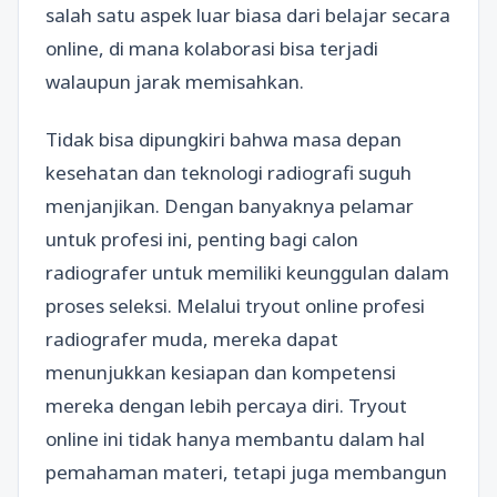
salah satu aspek luar biasa dari belajar secara
online, di mana kolaborasi bisa terjadi
walaupun jarak memisahkan.
Tidak bisa dipungkiri bahwa masa depan
kesehatan dan teknologi radiografi suguh
menjanjikan. Dengan banyaknya pelamar
untuk profesi ini, penting bagi calon
radiografer untuk memiliki keunggulan dalam
proses seleksi. Melalui tryout online profesi
radiografer muda, mereka dapat
menunjukkan kesiapan dan kompetensi
mereka dengan lebih percaya diri. Tryout
online ini tidak hanya membantu dalam hal
pemahaman materi, tetapi juga membangun