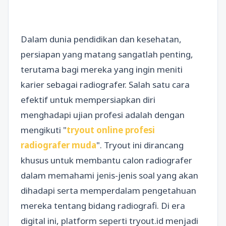
Dalam dunia pendidikan dan kesehatan,
persiapan yang matang sangatlah penting,
terutama bagi mereka yang ingin meniti
karier sebagai radiografer. Salah satu cara
efektif untuk mempersiapkan diri
menghadapi ujian profesi adalah dengan
mengikuti "
tryout online profesi
radiografer muda
". Tryout ini dirancang
khusus untuk membantu calon radiografer
dalam memahami jenis-jenis soal yang akan
dihadapi serta memperdalam pengetahuan
mereka tentang bidang radiografi. Di era
digital ini, platform seperti tryout.id menjadi