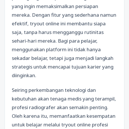
yang ingin memaksimalkan persiapan
mereka. Dengan fitur yang sederhana namun
efektif, tryout online ini membantu siapa
saja, tanpa harus mengganggu rutinitas
sehari-hari mereka. Bagi para pelajar,
menggunakan platform ini tidak hanya
sekadar belajar, tetapi juga menjadi langkah
strategis untuk mencapai tujuan karier yang
diinginkan.
Seiring perkembangan teknologi dan
kebutuhan akan tenaga medis yang terampil,
profesi radiografer akan semakin penting.
Oleh karena itu, memanfaatkan kesempatan
untuk belajar melalui tryout online profesi