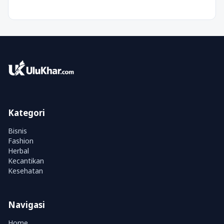
Kategori
Bisnis
Fashion
Herbal
Kecantikan
Kesehatan
Navigasi
Home