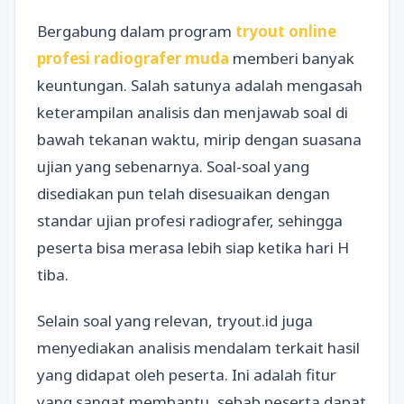
Bergabung dalam program
tryout online
profesi radiografer muda
memberi banyak
keuntungan. Salah satunya adalah mengasah
keterampilan analisis dan menjawab soal di
bawah tekanan waktu, mirip dengan suasana
ujian yang sebenarnya. Soal-soal yang
disediakan pun telah disesuaikan dengan
standar ujian profesi radiografer, sehingga
peserta bisa merasa lebih siap ketika hari H
tiba.
Selain soal yang relevan, tryout.id juga
menyediakan analisis mendalam terkait hasil
yang didapat oleh peserta. Ini adalah fitur
yang sangat membantu, sebab peserta dapat