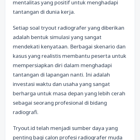
mentalitas yang positif untuk menghadapi
tantangan di dunia kerja.
Setiap soal tryout radiografer yang diberikan
adalah bentuk simulasi yang sangat
mendekati kenyataan. Berbagai skenario dan
kasus yang realistis membantu peserta untuk
mempersiapkan diri dalam menghadapi
tantangan di lapangan nanti. Ini adalah
investasi waktu dan usaha yang sangat
berharga untuk masa depan yang lebih cerah
sebagai seorang profesional di bidang
radiografi.
Tryout.id telah menjadi sumber daya yang
penting bagi calon profesi radiografer muda