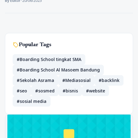
By Editor
•
20/06/2025
sell
Popular Tags
#Boarding School tingkat SMA
#Boarding School Al Masoem Bandung
#Sekolah Asrama
#Mediasosial
#backlink
#seo
#sosmed
#bisnis
#website
#sosial media