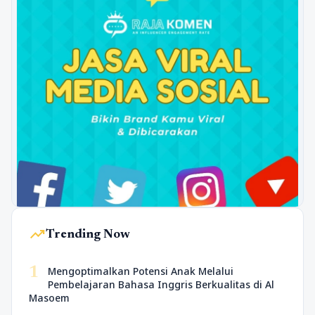
trending_up
Trending Now
1
Mengoptimalkan Potensi Anak Melalui
Pembelajaran Bahasa Inggris Berkualitas di Al
Masoem