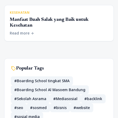
KESEHATAN
Manfaat Buah Salak yang Baik untuk
Kesehatan
Read more
arrow_forward
sell
Popular Tags
#Boarding School tingkat SMA
#Boarding School Al Masoem Bandung
#Sekolah Asrama
#Mediasosial
#backlink
#seo
#sosmed
#bisnis
#website
#sosial media