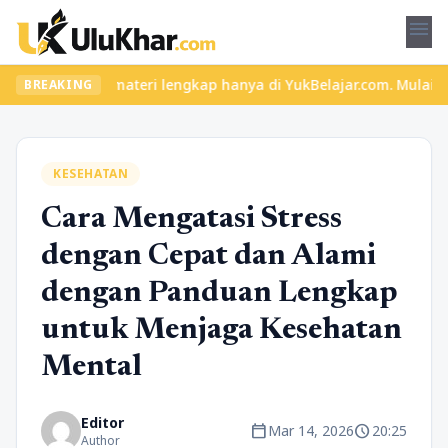
menu
 dan materi lengkap hanya di YukBelajar.com. Mulai langkah sukse
BREAKING
KESEHATAN
Cara Mengatasi Stress
dengan Cepat dan Alami
dengan Panduan Lengkap
untuk Menjaga Kesehatan
Mental
Editor
calendar_today
schedule
Mar 14, 2026
20:25
Author