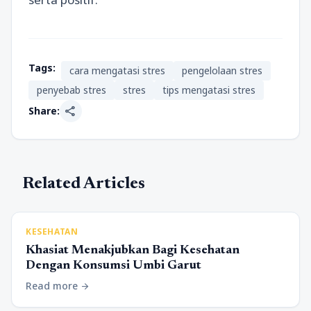
Tags:
cara mengatasi stres
pengelolaan stres
penyebab stres
stres
tips mengatasi stres
share
Share:
Related Articles
KESEHATAN
Khasiat Menakjubkan Bagi Kesehatan
Dengan Konsumsi Umbi Garut
Read more
arrow_forward