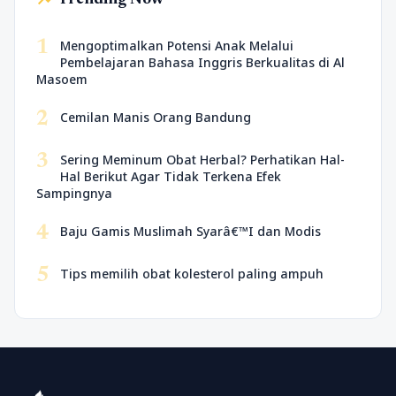
trending_up
Trending Now
1
Mengoptimalkan Potensi Anak Melalui
Pembelajaran Bahasa Inggris Berkualitas di Al
Masoem
2
Cemilan Manis Orang Bandung
3
Sering Meminum Obat Herbal? Perhatikan Hal-
Hal Berikut Agar Tidak Terkena Efek
Sampingnya
4
Baju Gamis Muslimah Syarâ€™I dan Modis
5
Tips memilih obat kolesterol paling ampuh