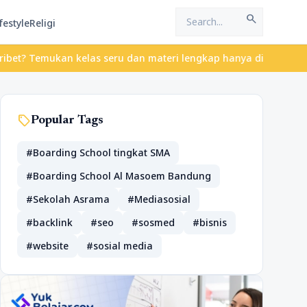
search
festyle
Religi
 Temukan kelas seru dan materi lengkap hanya di YukBelajar.com. 
sell
Popular Tags
#Boarding School tingkat SMA
#Boarding School Al Masoem Bandung
#Sekolah Asrama
#Mediasosial
#backlink
#seo
#sosmed
#bisnis
#website
#sosial media