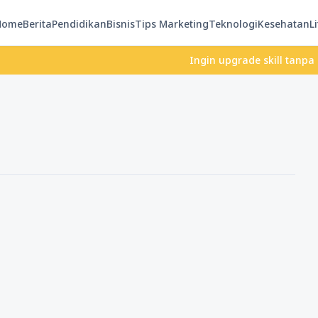
Home
Berita
Pendidikan
Bisnis
Tips Marketing
Teknologi
Kesehatan
Li
Ingin upgrade skill tanpa ribet?