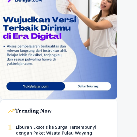
trending_up
Trending Now
1
Liburan Eksotis ke Surga Tersembunyi
dengan Paket Wisata Pulau Wayang