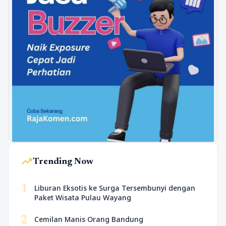
trending_up
Trending Now
1
Liburan Eksotis ke Surga Tersembunyi dengan
Paket Wisata Pulau Wayang
2
Cemilan Manis Orang Bandung