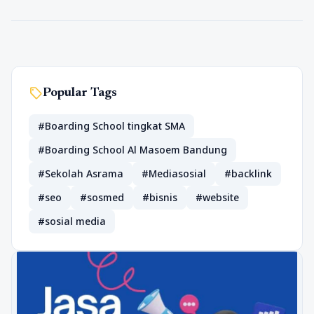
sell
Popular Tags
#Boarding School tingkat SMA
#Boarding School Al Masoem Bandung
#Sekolah Asrama
#Mediasosial
#backlink
#seo
#sosmed
#bisnis
#website
#sosial media