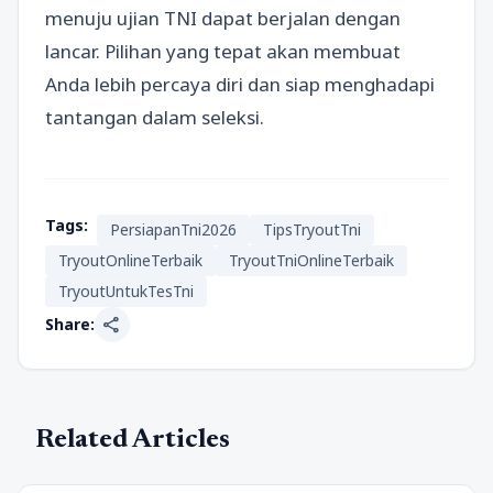
menuju ujian TNI dapat berjalan dengan
lancar. Pilihan yang tepat akan membuat
Anda lebih percaya diri dan siap menghadapi
tantangan dalam seleksi.
Tags:
PersiapanTni2026
TipsTryoutTni
TryoutOnlineTerbaik
TryoutTniOnlineTerbaik
TryoutUntukTesTni
share
Share:
Related Articles