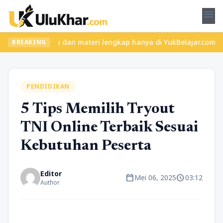
menu
 kelas seru dan materi lengkap hanya di YukBelajar.com. Mulai la
BREAKING
PENDIDIKAN
5 Tips Memilih Tryout
TNI Online Terbaik Sesuai
Kebutuhan Peserta
Editor
calendar_today
schedule
Mei 06, 2025
03:12
Author