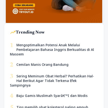
trending_up
Trending Now
1
Mengoptimalkan Potensi Anak Melalui
Pembelajaran Bahasa Inggris Berkualitas di Al
Masoem
2
Cemilan Manis Orang Bandung
3
Sering Meminum Obat Herbal? Perhatikan Hal-
Hal Berikut Agar Tidak Terkena Efek
Sampingnya
4
Baju Gamis Muslimah Syarâ€™I dan Modis
5
Tips memilih obat kolesterol paling ampuh