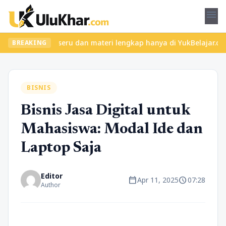
menu
an kelas seru dan materi lengkap hanya di YukBelajar.com. Mulai 
BREAKING
BISNIS
Bisnis Jasa Digital untuk
Mahasiswa: Modal Ide dan
Laptop Saja
Editor
calendar_today
schedule
Apr 11, 2025
07:28
Author