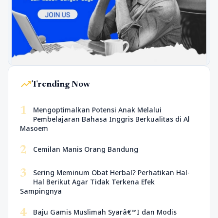
trending_up
Trending Now
1
Mengoptimalkan Potensi Anak Melalui
Pembelajaran Bahasa Inggris Berkualitas di Al
Masoem
2
Cemilan Manis Orang Bandung
3
Sering Meminum Obat Herbal? Perhatikan Hal-
Hal Berikut Agar Tidak Terkena Efek
Sampingnya
4
Baju Gamis Muslimah Syarâ€™I dan Modis