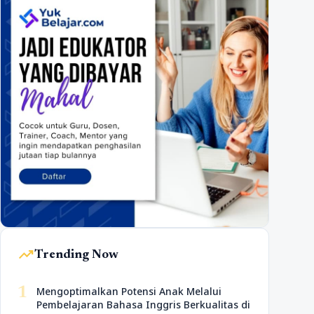
trending_up
Trending Now
1
Mengoptimalkan Potensi Anak Melalui
Pembelajaran Bahasa Inggris Berkualitas di