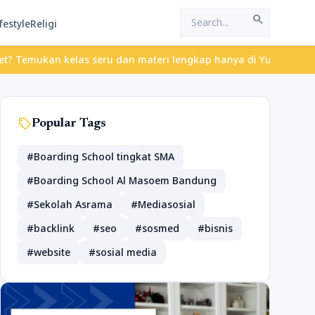
search
festyle
Religi
ukan kelas seru dan materi lengkap hanya di YukBelajar.com. Mula
sell
Popular Tags
#Boarding School tingkat SMA
#Boarding School Al Masoem Bandung
#Sekolah Asrama
#Mediasosial
#backlink
#seo
#sosmed
#bisnis
#website
#sosial media