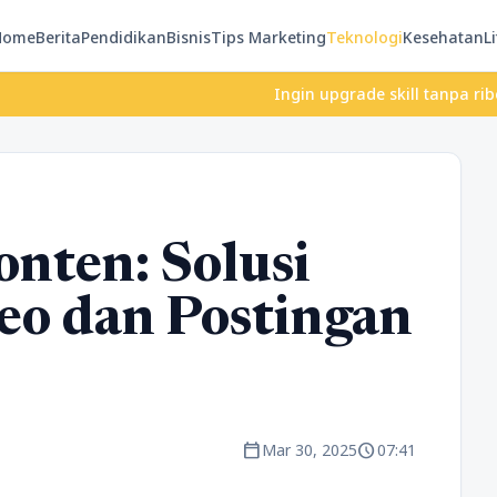
Home
Berita
Pendidikan
Bisnis
Tips Marketing
Teknologi
Kesehatan
Li
Ingin upgrade skill tanpa ribet? Tem
onten: Solusi
eo dan Postingan
calendar_today
schedule
Mar 30, 2025
07:41