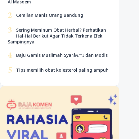
Al Masoem
2
Cemilan Manis Orang Bandung
3
Sering Meminum Obat Herbal? Perhatikan
Hal-Hal Berikut Agar Tidak Terkena Efek
Sampingnya
4
Baju Gamis Muslimah Syarâ€™I dan Modis
5
Tips memilih obat kolesterol paling ampuh