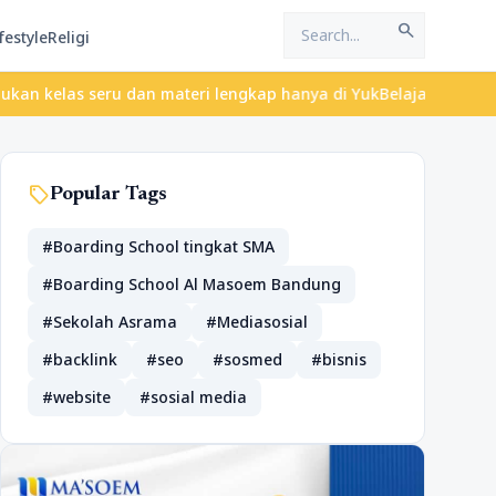
search
festyle
Religi
seru dan materi lengkap hanya di YukBelajar.com. Mulai langkah s
sell
Popular Tags
#Boarding School tingkat SMA
#Boarding School Al Masoem Bandung
#Sekolah Asrama
#Mediasosial
#backlink
#seo
#sosmed
#bisnis
#website
#sosial media