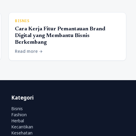
BISNIS
Cara Kerja Fitur Pemantauan Brand
Digital yang Membantu Bisnis
Berkembang
Read more
arrow_forward
Kategori
Bisnis
Fashion
Herbal
Kecantikan
Kesehatan