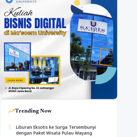
trending_up
Trending Now
1
Liburan Eksotis ke Surga Tersembunyi
dengan Paket Wisata Pulau Wayang