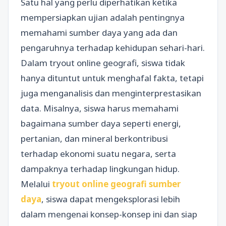
Satu hal yang perlu diperhatikan ketika
mempersiapkan ujian adalah pentingnya
memahami sumber daya yang ada dan
pengaruhnya terhadap kehidupan sehari-hari.
Dalam tryout online geografi, siswa tidak
hanya dituntut untuk menghafal fakta, tetapi
juga menganalisis dan menginterprestasikan
data. Misalnya, siswa harus memahami
bagaimana sumber daya seperti energi,
pertanian, dan mineral berkontribusi
terhadap ekonomi suatu negara, serta
dampaknya terhadap lingkungan hidup.
Melalui
tryout online geografi sumber
daya
, siswa dapat mengeksplorasi lebih
dalam mengenai konsep-konsep ini dan siap