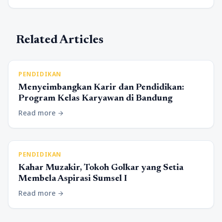
Related Articles
PENDIDIKAN
Menyeimbangkan Karir dan Pendidikan:
Program Kelas Karyawan di Bandung
Read more
arrow_forward
PENDIDIKAN
Kahar Muzakir, Tokoh Golkar yang Setia
Membela Aspirasi Sumsel I
Read more
arrow_forward