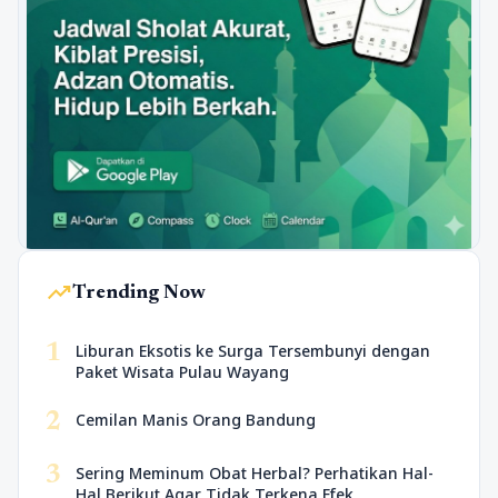
trending_up
Trending Now
1
Liburan Eksotis ke Surga Tersembunyi dengan
Paket Wisata Pulau Wayang
2
Cemilan Manis Orang Bandung
3
Sering Meminum Obat Herbal? Perhatikan Hal-
Hal Berikut Agar Tidak Terkena Efek