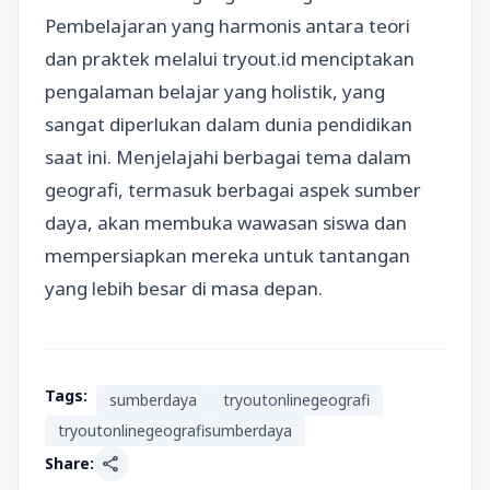
Pembelajaran yang harmonis antara teori
dan praktek melalui tryout.id menciptakan
pengalaman belajar yang holistik, yang
sangat diperlukan dalam dunia pendidikan
saat ini. Menjelajahi berbagai tema dalam
geografi, termasuk berbagai aspek sumber
daya, akan membuka wawasan siswa dan
mempersiapkan mereka untuk tantangan
yang lebih besar di masa depan.
Tags:
sumberdaya
tryoutonlinegeografi
tryoutonlinegeografisumberdaya
share
Share: