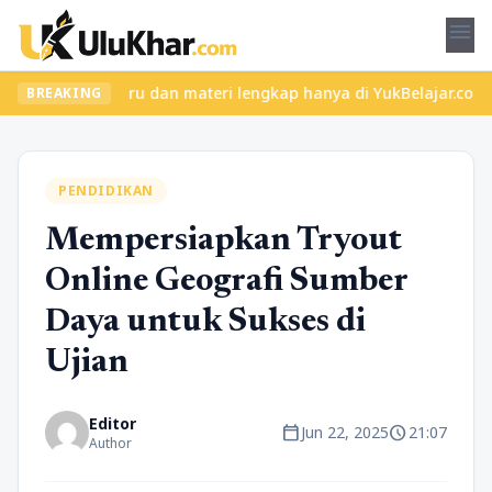
menu
kelas seru dan materi lengkap hanya di YukBelajar.com. Mulai lan
BREAKING
PENDIDIKAN
Mempersiapkan Tryout
Online Geografi Sumber
Daya untuk Sukses di
Ujian
Editor
calendar_today
schedule
Jun 22, 2025
21:07
Author