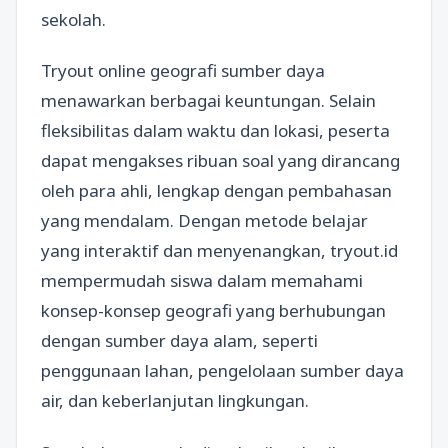
sekolah.
Tryout online geografi sumber daya
menawarkan berbagai keuntungan. Selain
fleksibilitas dalam waktu dan lokasi, peserta
dapat mengakses ribuan soal yang dirancang
oleh para ahli, lengkap dengan pembahasan
yang mendalam. Dengan metode belajar
yang interaktif dan menyenangkan, tryout.id
mempermudah siswa dalam memahami
konsep-konsep geografi yang berhubungan
dengan sumber daya alam, seperti
penggunaan lahan, pengelolaan sumber daya
air, dan keberlanjutan lingkungan.