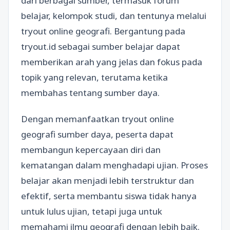
dari berbagai sumber, termasuk forum
belajar, kelompok studi, dan tentunya melalui
tryout online geografi. Bergantung pada
tryout.id sebagai sumber belajar dapat
memberikan arah yang jelas dan fokus pada
topik yang relevan, terutama ketika
membahas tentang sumber daya.
Dengan memanfaatkan tryout online
geografi sumber daya, peserta dapat
membangun kepercayaan diri dan
kematangan dalam menghadapi ujian. Proses
belajar akan menjadi lebih terstruktur dan
efektif, serta membantu siswa tidak hanya
untuk lulus ujian, tetapi juga untuk
memahami ilmu geografi dengan lebih baik.