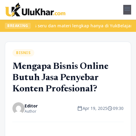
menu
ukan kelas seru dan materi lengkap hanya di YukBelajar.com. Mula
BREAKING
BISNIS
Mengapa Bisnis Online
Butuh Jasa Penyebar
Konten Profesional?
Editor
calendar_today
schedule
Apr 19, 2025
09:30
Author