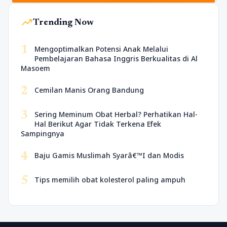
trending_up
Trending Now
1
Mengoptimalkan Potensi Anak Melalui
Pembelajaran Bahasa Inggris Berkualitas di Al
Masoem
2
Cemilan Manis Orang Bandung
3
Sering Meminum Obat Herbal? Perhatikan Hal-
Hal Berikut Agar Tidak Terkena Efek
Sampingnya
4
Baju Gamis Muslimah Syarâ€™I dan Modis
5
Tips memilih obat kolesterol paling ampuh