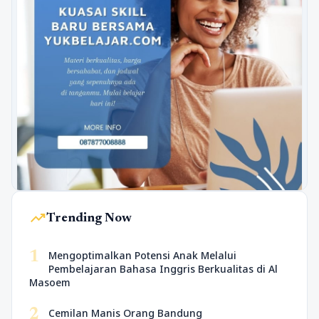
trending_up
Trending Now
1
Mengoptimalkan Potensi Anak Melalui
Pembelajaran Bahasa Inggris Berkualitas di Al
Masoem
2
Cemilan Manis Orang Bandung