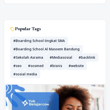
sell
Popular Tags
#Boarding School tingkat SMA
#Boarding School Al Masoem Bandung
#Sekolah Asrama
#Mediasosial
#backlink
#seo
#sosmed
#bisnis
#website
#sosial media