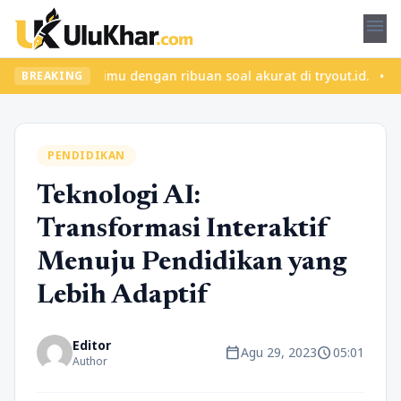
menu
 Latih dirimu dengan ribuan soal akurat di tryout.id. • Ingin up
BREAKING
PENDIDIKAN
Teknologi AI:
Transformasi Interaktif
Menuju Pendidikan yang
Lebih Adaptif
Editor
calendar_today
schedule
Agu 29, 2023
05:01
Author