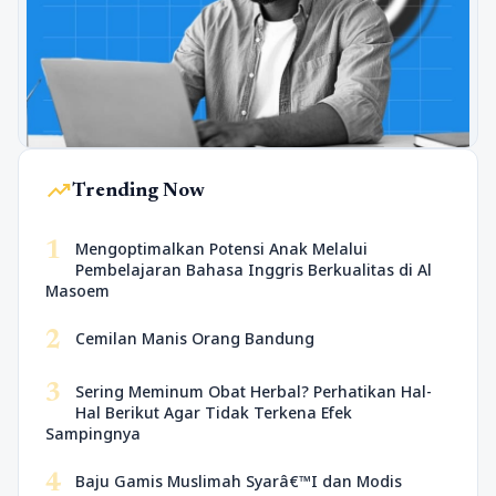
trending_up
Trending Now
1
Mengoptimalkan Potensi Anak Melalui
Pembelajaran Bahasa Inggris Berkualitas di Al
Masoem
2
Cemilan Manis Orang Bandung
3
Sering Meminum Obat Herbal? Perhatikan Hal-
Hal Berikut Agar Tidak Terkena Efek
Sampingnya
4
Baju Gamis Muslimah Syarâ€™I dan Modis