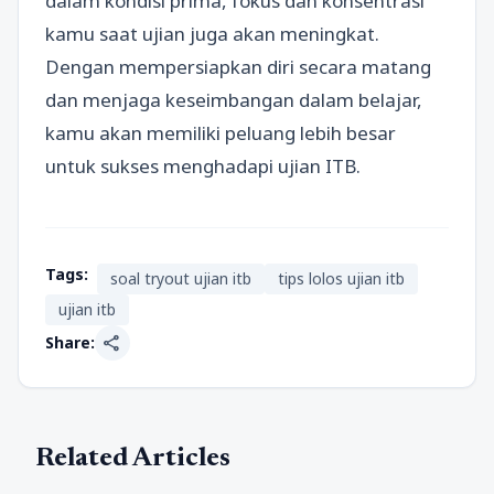
dalam kondisi prima, fokus dan konsentrasi
kamu saat ujian juga akan meningkat.
Dengan mempersiapkan diri secara matang
dan menjaga keseimbangan dalam belajar,
kamu akan memiliki peluang lebih besar
untuk sukses menghadapi ujian ITB.
Tags:
soal tryout ujian itb
tips lolos ujian itb
ujian itb
share
Share:
Related Articles