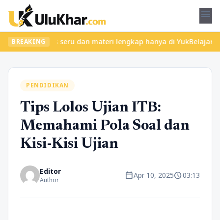
menu
ukan kelas seru dan materi lengkap hanya di YukBelajar.com. Mula
BREAKING
PENDIDIKAN
Tips Lolos Ujian ITB:
Memahami Pola Soal dan
Kisi-Kisi Ujian
Editor
calendar_today
schedule
Apr 10, 2025
03:13
Author