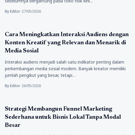
sebelumnya bergantung pada toko fisik kini…
By Editor
•
27/05/2026
Bisnis
Cara Meningkatkan Interaksi Audiens dengan
Konten Kreatif yang Relevan dan Menarik di
Media Sosial
Interaksi audiens menjadi salah satu indikator penting dalam
perkembangan media sosial modern. Banyak kreator memiliki
jumlah pengikut yang besar, tetapi…
By Editor
•
26/05/2026
Bisnis
Strategi Membangun Funnel Marketing
Sederhana untuk Bisnis Lokal Tanpa Modal
Besar