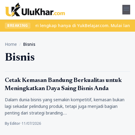
menu
u dan materi lengkap hanya di YukBelajar.com. Mulai langkah suks
BREAKING
Home
/
Bisnis
Bisnis
Bisnis
Cetak Kemasan Bandung Berkualitas untuk
Meningkatkan Daya Saing Bisnis Anda
Dalam dunia bisnis yang semakin kompetitif, kemasan bukan
lagi sekadar pelindung produk, tetapi juga menjadi bagian
penting dari strategi branding.…
By Editor
•
11/07/2026