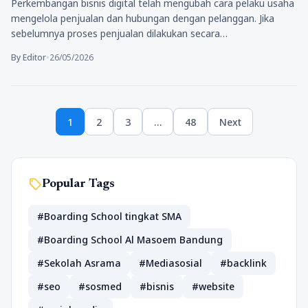
Perkembangan bisnis digital telah mengubah cara pelaku usaha
mengelola penjualan dan hubungan dengan pelanggan. Jika
sebelumnya proses penjualan dilakukan secara…
By Editor
•
26/05/2026
Paginasi
1
2
3
…
48
Next
pos
Page
Page
Page
Page
sell
Popular Tags
#Boarding School tingkat SMA
#Boarding School Al Masoem Bandung
#Sekolah Asrama
#Mediasosial
#backlink
#seo
#sosmed
#bisnis
#website