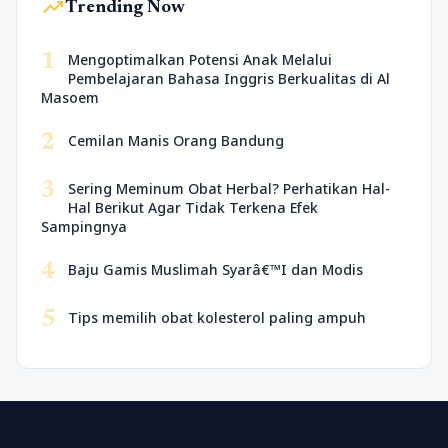
trending_up
Trending Now
1
Mengoptimalkan Potensi Anak Melalui
Pembelajaran Bahasa Inggris Berkualitas di Al
Masoem
2
Cemilan Manis Orang Bandung
3
Sering Meminum Obat Herbal? Perhatikan Hal-
Hal Berikut Agar Tidak Terkena Efek
Sampingnya
4
Baju Gamis Muslimah Syarâ€™I dan Modis
5
Tips memilih obat kolesterol paling ampuh